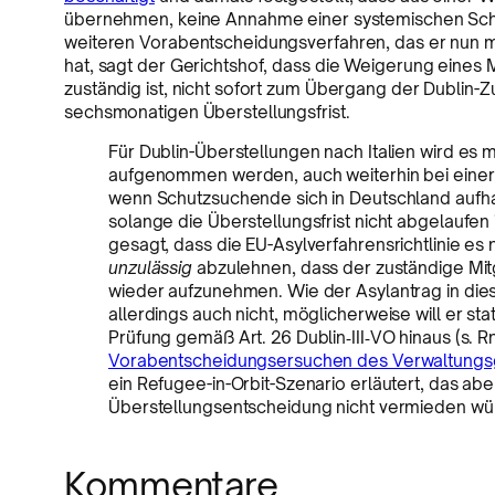
übernehmen, keine Annahme einer systemischen Schwa
weiteren Vorabentscheidungsverfahren, das er nun 
hat, sagt der Gerichtshof, dass die Weigerung eines 
zuständig ist, nicht sofort zum Übergang der Dublin-Zu
sechsmonatigen Überstellungsfrist.
Für Dublin-Überstellungen nach Italien wird es m
aufgenommen werden, auch weiterhin bei einer 
wenn Schutzsuchende sich in Deutschland aufhalte
solange die Überstellungsfrist nicht abgelaufen i
gesagt, dass die EU-Asylverfahrensrichtlinie es 
unzulässig
abzulehnen, dass der zuständige Mitg
wieder aufzunehmen. Wie der Asylantrag in dies
allerdings auch nicht, möglicherweise will er s
Prüfung gemäß Art. 26 Dublin‑III‑VO hinaus (s. Rn. 
Vorabentscheidungsersuchen des Verwaltungsg
ein Refugee-in-Orbit-Szenario erläutert, das ab
Überstellungsentscheidung nicht vermieden wü
Kommentare