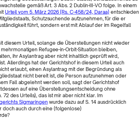
chstelle gemäß Art. 3 Abs. 2 Dublin-III-VO folge. In einem
mit
Urteil vom 5. März 2026 (Rs. C-458/24, Daraa)
entschieden
Mitgliedstaats, Schutzsuchende aufzunehmen, für die er
ständigkeit führt, sondern erst mit Ablauf der im Regelfall
it diesem Urteil, solange die Überstellungen nicht wieder
mehrmonatigen Refugee-in-Orbit-Situation bleiben,
n, ihr Asylantrag aber nicht inhaltlich geprüft wird,
st. Allerdings hat der Gerichtshof in diesem Urteil auch
nicht erlaubt, einen Asylantrag mit der Begründung als
liedstaat nicht bereit ist, die Person aufzunehmen oder
em Fall abgelehnt werden soll, sagt der Gerichtshof
tattdessen auf eine Überstellungsentscheidung ohne
72 des Urteils), das ist mir aber nicht klar. Im
erichts Sigmaringen
wurde dazu auf S. 14 ausdrücklich
er doch auch durch eine (folgenlose)
rde?