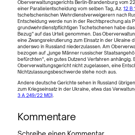
Oberverwaltungsgerichts Berlin-Brandenburg vom 22
einer Parallelentscheidung vom selben Tag, Az.
12 B 
tschetschenischen Wehrdienstverweigerern nach Russ
Entscheidung werde nun in der Rechtsprechung als Prä
grundwehrdienstpflichtigen Tschetschenen habe das 
Bezug“ auf das Urteil genommen. Das Oberverwaltung
eine Zwangsrekrutierung zum Einsatz in der Ukraine 
anderswo in Russland niederzulassen. Am Oberverwalt
bezogen auf „junge Männer russischer Staatsangehöri
befürchten“, ein gutes Dutzend Verfahren anhängig. 
Oberverwaltungsgericht nicht zugelassen, eine Ents
Nichtzulassungsbeschwerde stehe noch aus.
Andere deutsche Gerichte sehen in Russland übrigen
zum Kriegseinsatz in der Ukraine, etwa das Verwalt
3 A 249/22 MD)
.
Kommentare
Schreibe einen Kommentar