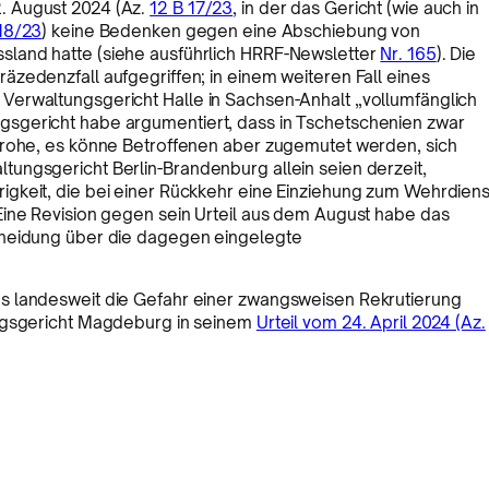
. August 2024 (Az.
12 B 17/23
, in der das Gericht (wie auch in
18/23
) keine Bedenken gegen eine Abschiebung von
land hatte (siehe ausführlich HRRF-Newsletter
Nr. 165
). Die
zedenzfall aufgegriffen; in einem weiteren Fall eines
Verwaltungsgericht Halle in Sachsen-Anhalt „vollumfänglich
sgericht habe argumentiert, dass in Tschetschenien zwar
drohe, es könne Betroffenen aber zugemutet werden, sich
ungsgericht Berlin-Brandenburg allein seien derzeit,
gkeit, die bei einer Rückkehr eine Einziehung zum Wehrdiens
Eine Revision gegen sein Urteil aus dem August habe das
cheidung über die dagegen eingelegte
s landesweit die Gefahr einer zwangsweisen Rekrutierung
ungsgericht Magdeburg in seinem
Urteil vom 24. April 2024 (Az.