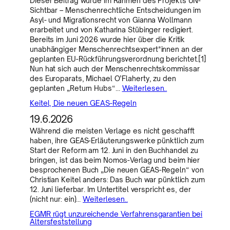
Dieser Beitrag wurde im Rahmen des Projekts UN-
Sichtbar – Menschenrechtliche Entscheidungen im
Asyl- und Migrationsrecht von Gianna Wollmann
erarbeitet und von Katharina Stübinger redigiert.
Bereits im Juni 2026 wurde hier über die Kritik
unabhängiger Menschenrechtsexpert*innen an der
geplanten EU-Rückführungsverordnung berichtet.[1]
Nun hat sich auch der Menschenrechtskommissar
des Europarats, Michael O’Flaherty, zu den
geplanten „Return Hubs“…
Weiterlesen..
Keitel, Die neuen GEAS-Regeln
19.6.2026
Während die meisten Verlage es nicht geschafft
haben, ihre GEAS-Erläuterungswerke pünktlich zum
Start der Reform am 12. Juni in den Buchhandel zu
bringen, ist das beim Nomos-Verlag und beim hier
besprochenen Buch „Die neuen GEAS-Regeln“ von
Christian Keitel anders: Das Buch war pünktlich zum
12. Juni lieferbar. Im Untertitel verspricht es, der
(nicht nur: ein)…
Weiterlesen..
EGMR rügt unzureichende Verfahrensgarantien bei
Altersfeststellung