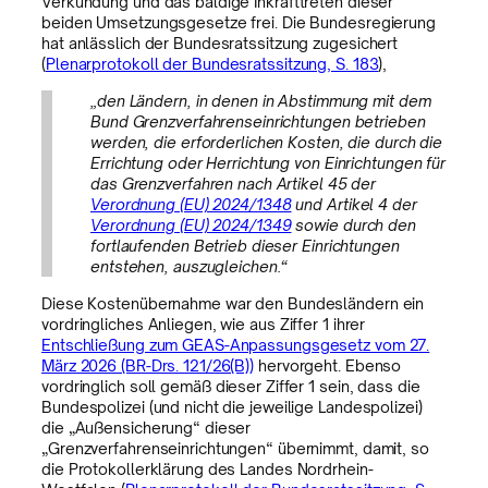
Verkündung und das baldige Inkrafttreten dieser
beiden Umsetzungsgesetze frei. Die Bundesregierung
hat anlässlich der Bundesratssitzung zugesichert
(
Plenarprotokoll der Bundesratssitzung, S. 183
),
„den Ländern, in denen in Abstimmung mit dem
Bund Grenzverfahrenseinrichtungen betrieben
werden, die erforderlichen Kosten, die durch die
Errichtung oder Herrichtung von Einrichtungen für
das Grenzverfahren nach Artikel 45 der
Verordnung (EU) 2024/1348
und Artikel 4 der
Verordnung (EU) 2024/1349
sowie durch den
fortlaufenden Betrieb dieser Einrichtungen
entstehen, auszugleichen.“
Diese Kostenübernahme war den Bundesländern ein
vordringliches Anliegen, wie aus Ziffer 1 ihrer
Entschließung zum GEAS-Anpassungsgesetz vom 27.
März 2026 (BR-Drs. 121/26(B))
hervorgeht. Ebenso
vordringlich soll gemäß dieser Ziffer 1 sein, dass die
Bundespolizei (und nicht die jeweilige Landespolizei)
die „Außensicherung“ dieser
„Grenzverfahrenseinrichtungen“ übernimmt, damit, so
die Protokollerklärung des Landes Nordrhein-