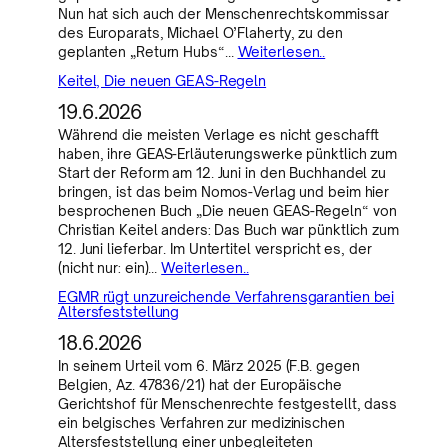
Nun hat sich auch der Menschenrechtskommissar
des Europarats, Michael O’Flaherty, zu den
geplanten „Return Hubs“…
Weiterlesen..
Keitel, Die neuen GEAS-Regeln
19.6.2026
Während die meisten Verlage es nicht geschafft
haben, ihre GEAS-Erläuterungswerke pünktlich zum
Start der Reform am 12. Juni in den Buchhandel zu
bringen, ist das beim Nomos-Verlag und beim hier
besprochenen Buch „Die neuen GEAS-Regeln“ von
Christian Keitel anders: Das Buch war pünktlich zum
12. Juni lieferbar. Im Untertitel verspricht es, der
(nicht nur: ein)…
Weiterlesen..
EGMR rügt unzureichende Verfahrensgarantien bei
Altersfeststellung
18.6.2026
In seinem Urteil vom 6. März 2025 (F.B. gegen
Belgien, Az. 47836/21) hat der Europäische
Gerichtshof für Menschenrechte festgestellt, dass
ein belgisches Verfahren zur medizinischen
Altersfeststellung einer unbegleiteten