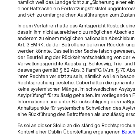
nämlich weil das Landgericht zur „Sicherung einer ei
einer Haftsache ein Fortsetzungsfeststellungsinte
und sich zu umfangreichen Ausführungen zum Zustand
In dem Verfahren hatte das Amtsgericht Rostock ein
dass in ihm nicht ausreichend zu möglichen Abschi
anderem zu einem möglichen nationalen Abschiebun
Art. 3 EMRK, da der Betroffene bei einer Rückführu
werden könnte. Das sei in der Sache falsch gewesen,
der Beurteilung der Rückkehrentscheidung von der v
Verwaltungsgerichte Augsburg, Schleswig, Trier u
deswegen gemäß § 62 Abs. 3 FamFG i.V.m. § 70 Abs. 2
ihren Rechten verletzt zu sein, nämlich weil ein beso
Rechtsprechung bestehe. Dabei hätten die genannte
keine systemischen Mängel im schwedischen Asylsys
Asylprüfung“ für zulässig gehalten. Im vorliegenden
Informationen und unter Berücksichtigung des maßge
Anhaltspunkte für systemische Schwächen des Asyl
eine Rückführung des Betroffenen als unzulässig ersc
Es sei an dieser Stelle an die ständige Rechtsprechu
Kontext einer Dublin-Überstellung ergangenen
Beschl