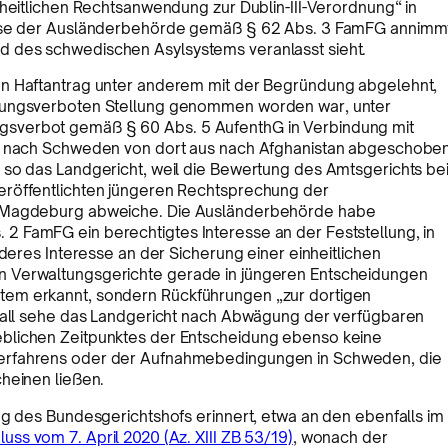
nheitlichen Rechtsanwendung zur Dublin-III-Verordnung“ in
resse der Ausländerbehörde gemäß § 62 Abs. 3 FamFG annimm
 des schwedischen Asylsystems veranlasst sieht.
en Haftantrag unter anderem mit der Begründung abgelehnt,
ebungsverboten Stellung genommen worden war, unter
gsverbot gemäß § 60 Abs. 5 AufenthG in Verbindung mit
ng nach Schweden von dort aus nach Afghanistan abgeschobe
 so das Landgericht, weil die Bewertung des Amtsgerichts be
eröffentlichten jüngeren Rechtsprechung der
nd Magdeburg abweiche. Die Ausländerbehörde habe
 FamFG ein berechtigtes Interesse an der Feststellung, in
nderes Interesse an der Sicherung einer einheitlichen
n Verwaltungsgerichte gerade in jüngeren Entscheidungen
tem erkannt, sondern Rückführungen „zur dortigen
 Fall sehe das Landgericht nach Abwägung der verfügbaren
blichen Zeitpunktes der Entscheidung ebenso keine
verfahrens oder der Aufnahmebedingungen in Schweden, die
heinen ließen.
ng des Bundesgerichtshofs erinnert, etwa an den ebenfalls im
uss vom 7. April 2020 (Az. XIII ZB 53/19)
, wonach der