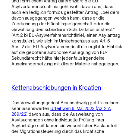
und förmlichem Antrag differenziert; die EU-
Asylverfahrensrichtlinie geht wohl davon aus, dass
auch ein lediglich formlos gestellter Antrag, „bei dem
davon ausgegangen werden kann, dass er die
Zuerkennung der Flüchtlingseigenschaft oder die
Gewährung des subsidiären Schutzstatus anstrebt“
(Art. 2 b) EU-Asylverfahrensrichtlinie), einen Asylantrag
konstituiert, wie sich im Umkehrschluss aus Art. 6
Abs. 2 der EU-Asylverfahrensrichtlinie ergibt. In Hinblick
auf die gebotene autonome Auslegung von EU-
Sekundärrecht hätte hier jedenfalls irgendeine
Auseinandersetzung mit dieser Materie nahegelegen.
Kettenabschiebungen in Kroatien
Das Verwaltungsgericht Braunschweig geht in seinem
sehr lesenswerten
Urteil vom 8. Mai 2023 (Az. 2 A
269/22)
davon aus, dass die Ausweisung von
Asylsuchenden ohne individuelle Prüfung ihrer
Asylanträge seit Jahren ein wesentlicher Bestandteil
der Migrationssteuerung durch das kroatische