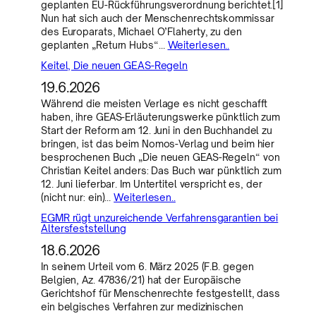
geplanten EU-Rückführungsverordnung berichtet.[1]
Nun hat sich auch der Menschenrechtskommissar
des Europarats, Michael O’Flaherty, zu den
geplanten „Return Hubs“…
Weiterlesen..
Keitel, Die neuen GEAS-Regeln
19.6.2026
Während die meisten Verlage es nicht geschafft
haben, ihre GEAS-Erläuterungswerke pünktlich zum
Start der Reform am 12. Juni in den Buchhandel zu
bringen, ist das beim Nomos-Verlag und beim hier
besprochenen Buch „Die neuen GEAS-Regeln“ von
Christian Keitel anders: Das Buch war pünktlich zum
12. Juni lieferbar. Im Untertitel verspricht es, der
(nicht nur: ein)…
Weiterlesen..
EGMR rügt unzureichende Verfahrensgarantien bei
Altersfeststellung
18.6.2026
In seinem Urteil vom 6. März 2025 (F.B. gegen
Belgien, Az. 47836/21) hat der Europäische
Gerichtshof für Menschenrechte festgestellt, dass
ein belgisches Verfahren zur medizinischen