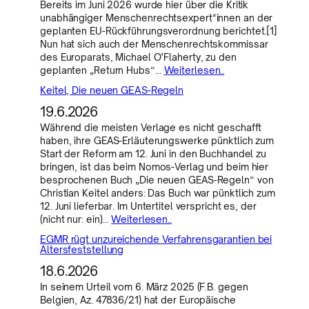
Bereits im Juni 2026 wurde hier über die Kritik
unabhängiger Menschenrechtsexpert*innen an der
geplanten EU-Rückführungsverordnung berichtet.[1]
Nun hat sich auch der Menschenrechtskommissar
des Europarats, Michael O’Flaherty, zu den
geplanten „Return Hubs“…
Weiterlesen..
Keitel, Die neuen GEAS-Regeln
19.6.2026
Während die meisten Verlage es nicht geschafft
haben, ihre GEAS-Erläuterungswerke pünktlich zum
Start der Reform am 12. Juni in den Buchhandel zu
bringen, ist das beim Nomos-Verlag und beim hier
besprochenen Buch „Die neuen GEAS-Regeln“ von
Christian Keitel anders: Das Buch war pünktlich zum
12. Juni lieferbar. Im Untertitel verspricht es, der
(nicht nur: ein)…
Weiterlesen..
EGMR rügt unzureichende Verfahrensgarantien bei
Altersfeststellung
18.6.2026
In seinem Urteil vom 6. März 2025 (F.B. gegen
Belgien, Az. 47836/21) hat der Europäische