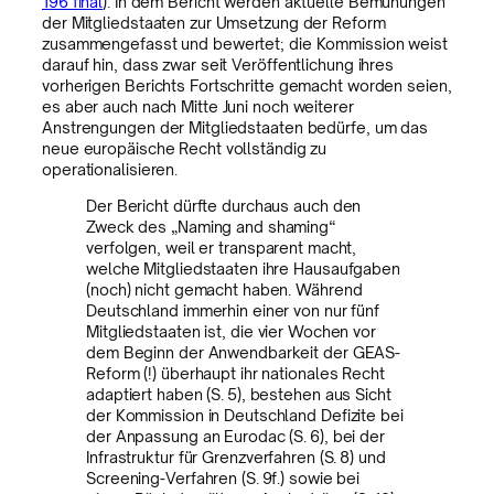
196 final
). In dem Bericht werden aktuelle Bemühungen
der Mitgliedstaaten zur Umsetzung der Reform
zusammengefasst und bewertet; die Kommission weist
darauf hin, dass zwar seit Veröffentlichung ihres
vorherigen Berichts Fortschritte gemacht worden seien,
es aber auch nach Mitte Juni noch weiterer
Anstrengungen der Mitgliedstaaten bedürfe, um das
neue europäische Recht vollständig zu
operationalisieren.
Der Bericht dürfte durchaus auch den
Zweck des „Naming and shaming“
verfolgen, weil er transparent macht,
welche Mitgliedstaaten ihre Hausaufgaben
(noch) nicht gemacht haben. Während
Deutschland immerhin einer von nur fünf
Mitgliedstaaten ist, die vier Wochen vor
dem Beginn der Anwendbarkeit der GEAS-
Reform (!) überhaupt ihr nationales Recht
adaptiert haben (S. 5), bestehen aus Sicht
der Kommission in Deutschland Defizite bei
der Anpassung an Eurodac (S. 6), bei der
Infrastruktur für Grenzverfahren (S. 8) und
Screening-Verfahren (S. 9f.) sowie bei