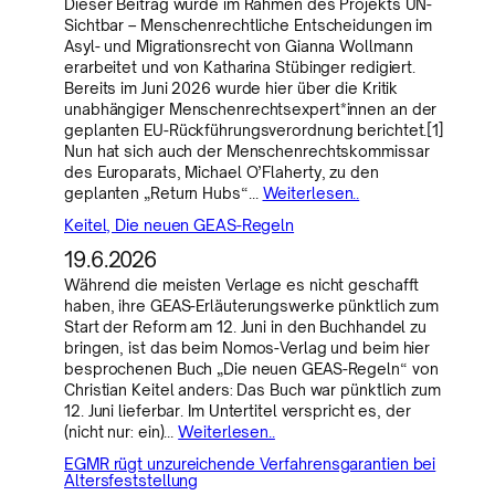
Dieser Beitrag wurde im Rahmen des Projekts UN-
Sichtbar – Menschenrechtliche Entscheidungen im
Asyl- und Migrationsrecht von Gianna Wollmann
erarbeitet und von Katharina Stübinger redigiert.
Bereits im Juni 2026 wurde hier über die Kritik
unabhängiger Menschenrechtsexpert*innen an der
geplanten EU-Rückführungsverordnung berichtet.[1]
Nun hat sich auch der Menschenrechtskommissar
des Europarats, Michael O’Flaherty, zu den
geplanten „Return Hubs“…
Weiterlesen..
Keitel, Die neuen GEAS-Regeln
19.6.2026
Während die meisten Verlage es nicht geschafft
haben, ihre GEAS-Erläuterungswerke pünktlich zum
Start der Reform am 12. Juni in den Buchhandel zu
bringen, ist das beim Nomos-Verlag und beim hier
besprochenen Buch „Die neuen GEAS-Regeln“ von
Christian Keitel anders: Das Buch war pünktlich zum
12. Juni lieferbar. Im Untertitel verspricht es, der
(nicht nur: ein)…
Weiterlesen..
EGMR rügt unzureichende Verfahrensgarantien bei
Altersfeststellung