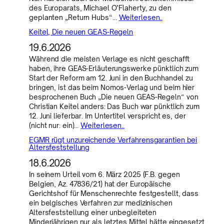
des Europarats, Michael O’Flaherty, zu den
geplanten „Return Hubs“…
Weiterlesen..
Keitel, Die neuen GEAS-Regeln
19.6.2026
Während die meisten Verlage es nicht geschafft
haben, ihre GEAS-Erläuterungswerke pünktlich zum
Start der Reform am 12. Juni in den Buchhandel zu
bringen, ist das beim Nomos-Verlag und beim hier
besprochenen Buch „Die neuen GEAS-Regeln“ von
Christian Keitel anders: Das Buch war pünktlich zum
12. Juni lieferbar. Im Untertitel verspricht es, der
(nicht nur: ein)…
Weiterlesen..
EGMR rügt unzureichende Verfahrensgarantien bei
Altersfeststellung
18.6.2026
In seinem Urteil vom 6. März 2025 (F.B. gegen
Belgien, Az. 47836/21) hat der Europäische
Gerichtshof für Menschenrechte festgestellt, dass
ein belgisches Verfahren zur medizinischen
Altersfeststellung einer unbegleiteten
Minderjährigen nur als letztes Mittel hätte eingesetzt