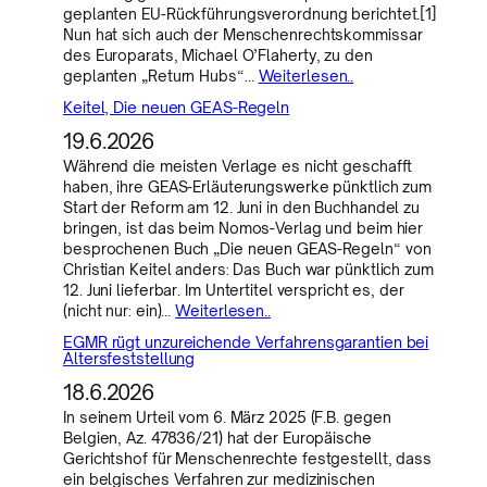
geplanten EU-Rückführungsverordnung berichtet.[1]
Nun hat sich auch der Menschenrechtskommissar
des Europarats, Michael O’Flaherty, zu den
geplanten „Return Hubs“…
Weiterlesen..
Keitel, Die neuen GEAS-Regeln
19.6.2026
Während die meisten Verlage es nicht geschafft
haben, ihre GEAS-Erläuterungswerke pünktlich zum
Start der Reform am 12. Juni in den Buchhandel zu
bringen, ist das beim Nomos-Verlag und beim hier
besprochenen Buch „Die neuen GEAS-Regeln“ von
Christian Keitel anders: Das Buch war pünktlich zum
12. Juni lieferbar. Im Untertitel verspricht es, der
(nicht nur: ein)…
Weiterlesen..
EGMR rügt unzureichende Verfahrensgarantien bei
Altersfeststellung
18.6.2026
In seinem Urteil vom 6. März 2025 (F.B. gegen
Belgien, Az. 47836/21) hat der Europäische
Gerichtshof für Menschenrechte festgestellt, dass
ein belgisches Verfahren zur medizinischen