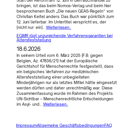
Start der Reform am 12. Juni in den Buchhandel zu
bringen, ist das beim Nomos-Verlag und beim hier
besprochenen Buch „Die neuen GEAS-Regeln“ von
Christian Keitel anders: Das Buch war pünktlich zum
12. Juni lieferbar. Im Untertitel verspricht es, der
(nicht nur: ein)…
Weiterlesen..
EGMR rügt unzureichende Verfahrensgarantien bei
Altersfeststellung
18.6.2026
In seinem Urteil vom 6. März 2025 (F.B. gegen
Belgien, Az. 47836/21) hat der Europäische
Gerichtshof für Menschenrechte festgestellt, dass
ein belgisches Verfahren zur medizinischen
Altersfeststellung einer unbegleiteten
Minderjährigen nur als letztes Mittel hätte eingesetzt
werden dürfen und daher unrechtmäßig war. Diese
Zusammenfassung wurde im Rahmen des Projekts
UN-Sichtbar – Menschenrechtliche Entscheidungen
im Asyl- und…
Weiterlesen..
Impressum
Allgemeine Geschäftsbedingungen
FAQ