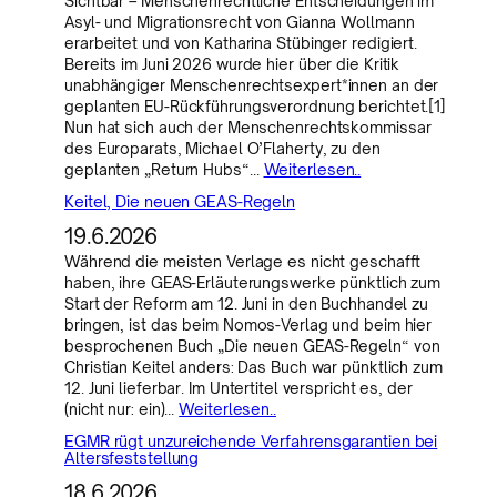
Sichtbar – Menschenrechtliche Entscheidungen im
Asyl- und Migrationsrecht von Gianna Wollmann
erarbeitet und von Katharina Stübinger redigiert.
Bereits im Juni 2026 wurde hier über die Kritik
unabhängiger Menschenrechtsexpert*innen an der
geplanten EU-Rückführungsverordnung berichtet.[1]
Nun hat sich auch der Menschenrechtskommissar
des Europarats, Michael O’Flaherty, zu den
geplanten „Return Hubs“…
Weiterlesen..
Keitel, Die neuen GEAS-Regeln
19.6.2026
Während die meisten Verlage es nicht geschafft
haben, ihre GEAS-Erläuterungswerke pünktlich zum
Start der Reform am 12. Juni in den Buchhandel zu
bringen, ist das beim Nomos-Verlag und beim hier
besprochenen Buch „Die neuen GEAS-Regeln“ von
Christian Keitel anders: Das Buch war pünktlich zum
12. Juni lieferbar. Im Untertitel verspricht es, der
(nicht nur: ein)…
Weiterlesen..
EGMR rügt unzureichende Verfahrensgarantien bei
Altersfeststellung
18.6.2026