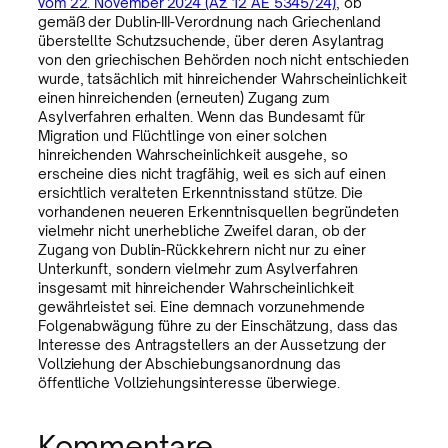
vom 22. November 2024 (Az. 12 AE 5345/24)
, ob
gemäß der Dublin-III-Verordnung nach Griechenland
überstellte Schutzsuchende, über deren Asylantrag
von den griechischen Behörden noch nicht entschieden
wurde, tatsächlich mit hinreichender Wahrscheinlichkeit
einen hinreichenden (erneuten) Zugang zum
Asylverfahren erhalten. Wenn das Bundesamt für
Migration und Flüchtlinge von einer solchen
hinreichenden Wahrscheinlichkeit ausgehe, so
erscheine dies nicht tragfähig, weil es sich auf einen
ersichtlich veralteten Erkenntnisstand stütze. Die
vorhandenen neueren Erkenntnisquellen begründeten
vielmehr nicht unerhebliche Zweifel daran, ob der
Zugang von Dublin-Rückkehrern nicht nur zu einer
Unterkunft, sondern vielmehr zum Asylverfahren
insgesamt mit hinreichender Wahrscheinlichkeit
gewährleistet sei. Eine demnach vorzunehmende
Folgenabwägung führe zu der Einschätzung, dass das
Interesse des Antragstellers an der Aussetzung der
Vollziehung der Abschiebungsanordnung das
öffentliche Vollziehungsinteresse überwiege.
Kommentare