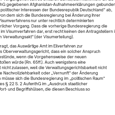
nthG gegebenen Afghanistan-Aufnahmeerklärungen gebunde
g politischer Interessen der Bundesrepublik Deutschland“ ab,
 von dem sich die Bundesregierung bei Änderung ihrer
isumverfahrens nur unter rechtlich determinierten
rlicher Vorgang. Dass die vorherige Bundesregierung die
im Visumverfahren dar, erst recht keinen den Antragstellern 
Verwaltungsakt“ (der Visumerteilung).
ragt, das Auswärtige Amt im Eilverfahren zur
as Oberverwaltungsgericht, dass ein solcher Anspruch
 bestünde, wenn die Vorgehensweise der neuen
ßen würde (Rn. 65ff.). Auch wenigstens eine
 nicht zulassen, weil die Verwaltungsgerichtsbarkeit nicht
die Nachvollziehbarkeit oder „Vernunft“ der Änderung
n müsse sich die Bundesregierung im „politischen Raum“
des § 22 S. 2 AufenthG im „Ausdruck staatlicher
 Wort- und Begriffshülsen, die diesen Beschluss so