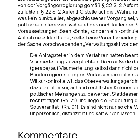
von der Vorgängerregierung gemäß § 22 S. 2 Aufe
zu fühlen. § 22 S. 2 AufenthG stelle auf die „Wahrun
was kein punktueller, abgeschlossener Vorgang sei,
politischen Interessen während des noch laufenden V
Voraussetzungen lösen könnte, sondern ein kontinuie
Aufnahme erklärt habe, stelle keine Vorentscheidung 
der Sache vorschwebenden „Verwaltungsakt vor dem 
Die Antragsteller in dem Verfahren hatten beant
Visumerteilung zu verpflichten. Dazu äußerte d
(gerade) auf Visumerteilung selbst dann nicht
Bundesregierung gegen Verfassungsrecht versto
Willkürkontrolle will das Oberverwaltungsgericht
dazu berufen sei, anhand rechtlicher Kriterien 
politischer Meinungen zu bewerten. Stattdesse
rechtfertigen (Rn. 71) und liege die Bedeutung 
Souveränität“ (Rn. 91). Es sind nicht nur solche
unpersönlich, distanziert und kalt wirken lassen.
Kommentare