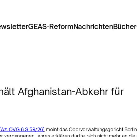
wsletter
GEAS-Reform
Nachrichten
Bücher
ält Afghanistan-Abkehr für
(Az. OVG 6 S 59/26)
meint das Oberverwaltungsgericht Berlin
vergangenen Jahres erklären durfte, sich nicht mehr an die