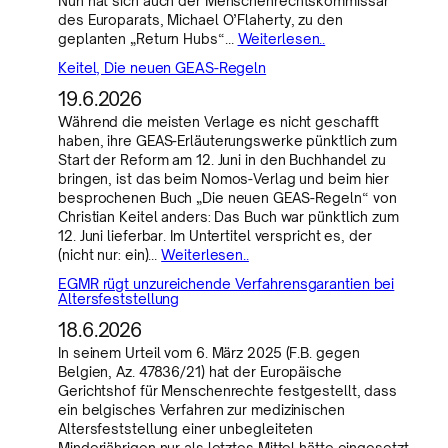
Nun hat sich auch der Menschenrechtskommissar
des Europarats, Michael O’Flaherty, zu den
geplanten „Return Hubs“…
Weiterlesen..
Keitel, Die neuen GEAS-Regeln
19.6.2026
Während die meisten Verlage es nicht geschafft
haben, ihre GEAS-Erläuterungswerke pünktlich zum
Start der Reform am 12. Juni in den Buchhandel zu
bringen, ist das beim Nomos-Verlag und beim hier
besprochenen Buch „Die neuen GEAS-Regeln“ von
Christian Keitel anders: Das Buch war pünktlich zum
12. Juni lieferbar. Im Untertitel verspricht es, der
(nicht nur: ein)…
Weiterlesen..
EGMR rügt unzureichende Verfahrensgarantien bei
Altersfeststellung
18.6.2026
In seinem Urteil vom 6. März 2025 (F.B. gegen
Belgien, Az. 47836/21) hat der Europäische
Gerichtshof für Menschenrechte festgestellt, dass
ein belgisches Verfahren zur medizinischen
Altersfeststellung einer unbegleiteten
Minderjährigen nur als letztes Mittel hätte eingesetzt