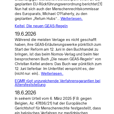
geplanten EU-Rückführungsverordnung berichtet.[1]
Nun hat sich auch der Menschenrechtskommissar
des Europarats, Michael O’Flaherty, zu den
geplanten „Return Hubs“…
Weiterlesen..
Keitel, Die neuen GEAS-Regeln
19.6.2026
Während die meisten Verlage es nicht geschafft
haben, ihre GEAS-Erläuterungswerke pünktlich zum
Start der Reform am 12. Juni in den Buchhandel zu
bringen, ist das beim Nomos-Verlag und beim hier
besprochenen Buch „Die neuen GEAS-Regeln“ von
Christian Keitel anders: Das Buch war pünktlich zum
12. Juni lieferbar. Im Untertitel verspricht es, der
(nicht nur: ein)…
Weiterlesen..
EGMR rügt unzureichende Verfahrensgarantien bei
Altersfeststellung
18.6.2026
In seinem Urteil vom 6. März 2025 (F.B. gegen
Belgien, Az. 47836/21) hat der Europäische
Gerichtshof für Menschenrechte festgestellt, dass
ein belgisches Verfahren zur medizinischen