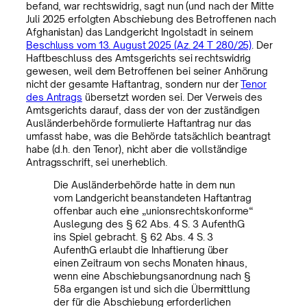
befand, war rechtswidrig, sagt nun (und nach der Mitte
Juli 2025 erfolgten Abschiebung des Betroffenen nach
Afghanistan) das Landgericht Ingolstadt in seinem
Beschluss vom 13. August 2025 (Az. 24 T 280/25)
. Der
Haftbeschluss des Amtsgerichts sei rechtswidrig
gewesen, weil dem Betroffenen bei seiner Anhörung
nicht der gesamte Haftantrag, sondern nur der
Tenor
des Antrags
übersetzt worden sei. Der Verweis des
Amtsgerichts darauf, dass der von der zuständigen
Ausländerbehörde formulierte Haftantrag nur das
umfasst habe, was die Behörde tatsächlich beantragt
habe (d.h. den Tenor), nicht aber die vollständige
Antragsschrift, sei unerheblich.
Die Ausländerbehörde hatte in dem nun
vom Landgericht beanstandeten Haftantrag
offenbar auch eine „unionsrechtskonforme“
Auslegung des § 62 Abs. 4 S. 3 AufenthG
ins Spiel gebracht. § 62 Abs. 4 S. 3
AufenthG erlaubt die Inhaftierung über
einen Zeitraum von sechs Monaten hinaus,
wenn eine Abschiebungsanordnung nach §
58a ergangen ist und sich die Übermittlung
der für die Abschiebung erforderlichen