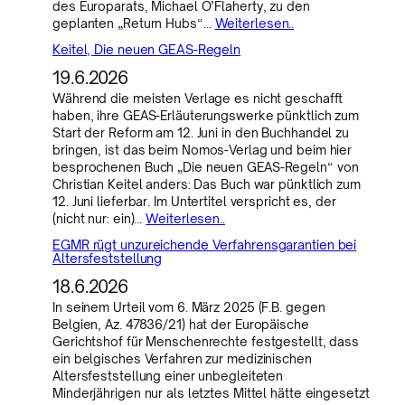
des Europarats, Michael O’Flaherty, zu den
geplanten „Return Hubs“…
Weiterlesen..
Keitel, Die neuen GEAS-Regeln
19.6.2026
Während die meisten Verlage es nicht geschafft
haben, ihre GEAS-Erläuterungswerke pünktlich zum
Start der Reform am 12. Juni in den Buchhandel zu
bringen, ist das beim Nomos-Verlag und beim hier
besprochenen Buch „Die neuen GEAS-Regeln“ von
Christian Keitel anders: Das Buch war pünktlich zum
12. Juni lieferbar. Im Untertitel verspricht es, der
(nicht nur: ein)…
Weiterlesen..
EGMR rügt unzureichende Verfahrensgarantien bei
Altersfeststellung
18.6.2026
In seinem Urteil vom 6. März 2025 (F.B. gegen
Belgien, Az. 47836/21) hat der Europäische
Gerichtshof für Menschenrechte festgestellt, dass
ein belgisches Verfahren zur medizinischen
Altersfeststellung einer unbegleiteten
Minderjährigen nur als letztes Mittel hätte eingesetzt