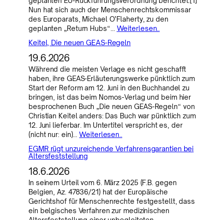
geplanten EU-Rückführungsverordnung berichtet.[1]
Nun hat sich auch der Menschenrechtskommissar
des Europarats, Michael O’Flaherty, zu den
geplanten „Return Hubs“…
Weiterlesen..
Keitel, Die neuen GEAS-Regeln
19.6.2026
Während die meisten Verlage es nicht geschafft
haben, ihre GEAS-Erläuterungswerke pünktlich zum
Start der Reform am 12. Juni in den Buchhandel zu
bringen, ist das beim Nomos-Verlag und beim hier
besprochenen Buch „Die neuen GEAS-Regeln“ von
Christian Keitel anders: Das Buch war pünktlich zum
12. Juni lieferbar. Im Untertitel verspricht es, der
(nicht nur: ein)…
Weiterlesen..
EGMR rügt unzureichende Verfahrensgarantien bei
Altersfeststellung
18.6.2026
In seinem Urteil vom 6. März 2025 (F.B. gegen
Belgien, Az. 47836/21) hat der Europäische
Gerichtshof für Menschenrechte festgestellt, dass
ein belgisches Verfahren zur medizinischen
Altersfeststellung einer unbegleiteten