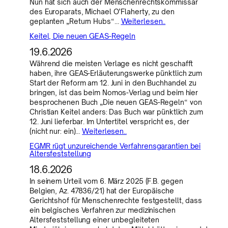
Nun hat sich auch der Menschenrechtskommissar
des Europarats, Michael O’Flaherty, zu den
geplanten „Return Hubs“…
Weiterlesen..
Keitel, Die neuen GEAS-Regeln
19.6.2026
Während die meisten Verlage es nicht geschafft
haben, ihre GEAS-Erläuterungswerke pünktlich zum
Start der Reform am 12. Juni in den Buchhandel zu
bringen, ist das beim Nomos-Verlag und beim hier
besprochenen Buch „Die neuen GEAS-Regeln“ von
Christian Keitel anders: Das Buch war pünktlich zum
12. Juni lieferbar. Im Untertitel verspricht es, der
(nicht nur: ein)…
Weiterlesen..
EGMR rügt unzureichende Verfahrensgarantien bei
Altersfeststellung
18.6.2026
In seinem Urteil vom 6. März 2025 (F.B. gegen
Belgien, Az. 47836/21) hat der Europäische
Gerichtshof für Menschenrechte festgestellt, dass
ein belgisches Verfahren zur medizinischen
Altersfeststellung einer unbegleiteten