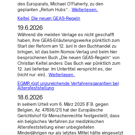
des Europarats, Michael O’Flaherty, zu den
geplanten „Return Hubs“…
Weiterlesen..
Keitel, Die neuen GEAS-Regeln
19.6.2026
Während die meisten Verlage es nicht geschafft
haben, ihre GEAS-Erläuterungswerke pünktlich zum
Start der Reform am 12. Juni in den Buchhandel zu
bringen, ist das beim Nomos-Verlag und beim hier
besprochenen Buch „Die neuen GEAS-Regeln“ von
Christian Keitel anders: Das Buch war pünktlich zum
12. Juni lieferbar. Im Untertitel verspricht es, der
(nicht nur: ein)…
Weiterlesen..
EGMR rügt unzureichende Verfahrensgarantien bei
Altersfeststellung
18.6.2026
In seinem Urteil vom 6. März 2025 (F.B. gegen
Belgien, Az. 47836/21) hat der Europäische
Gerichtshof für Menschenrechte festgestellt, dass
ein belgisches Verfahren zur medizinischen
Altersfeststellung einer unbegleiteten
Minderjährigen nur als letztes Mittel hätte eingesetzt