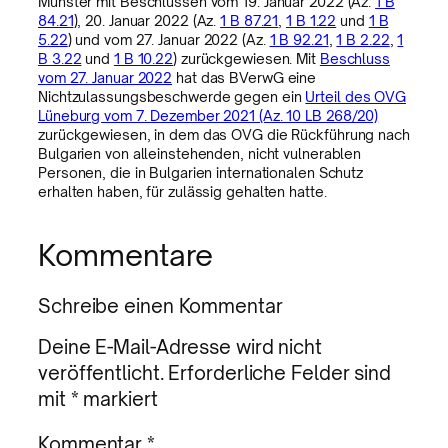
Münster mit Beschlüssen vom 19. Januar 2022 (Az.
1 B
84.21
), 20. Januar 2022 (Az.
1 B 87.21
,
1 B 1.22
und
1 B
5.22
) und vom 27. Januar 2022 (Az.
1 B 92.21
,
1 B 2.22
,
1
B 3.22
und
1 B 10.22
) zurückgewiesen. Mit
Beschluss
vom 27. Januar 2022
hat das BVerwG eine
Nichtzulassungsbeschwerde gegen ein
Urteil des OVG
Lüneburg vom 7. Dezember 2021 (Az. 10 LB 268/20)
zurückgewiesen, in dem das OVG die Rückführung nach
Bulgarien von alleinstehenden, nicht vulnerablen
Personen, die in Bulgarien internationalen Schutz
erhalten haben, für zulässig gehalten hatte.
Kommentare
Schreibe einen Kommentar
Deine E-Mail-Adresse wird nicht
veröffentlicht.
Erforderliche Felder sind
mit
*
markiert
Kommentar
*