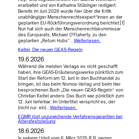
erarbeitet und von Katharina Stübinger redigiert.
Bereits im Juni 2026 wurde hier über die Kritik
unabhängiger Menschenrechtsexpert*innen an der
geplanten EU-Rückführungsverordnung berichtet.[1]
Nun hat sich auch der Menschenrechtskommissar
des Europarats, Michael O’Flaherty, zu den
geplanten „Return Hubs“…
Weiterlesen..
Keitel, Die neuen GEAS-Regeln
19.6.2026
Während die meisten Verlage es nicht geschafft
haben, ihre GEAS-Erläuterungswerke pünktlich zum
Start der Reform am 12. Juni in den Buchhandel zu
bringen, ist das beim Nomos-Verlag und beim hier
besprochenen Buch „Die neuen GEAS-Regeln“ von
Christian Keitel anders: Das Buch war pünktlich zum
12. Juni lieferbar. Im Untertitel verspricht es, der
(nicht nur: ein)…
Weiterlesen..
EGMR rügt unzureichende Verfahrensgarantien bei
Altersfeststellung
18.6.2026
In seinem Urteil vom 6. März 2025 (F.B. gegen