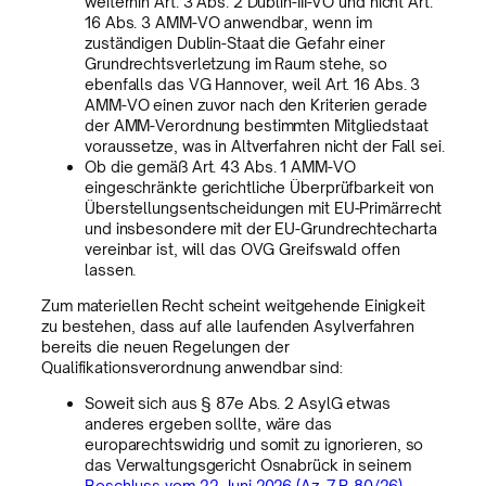
weiterhin Art. 3 Abs. 2 Dublin-III-VO und nicht Art.
16 Abs. 3 AMM-VO anwendbar, wenn im
zuständigen Dublin-Staat die Gefahr einer
Grundrechtsverletzung im Raum stehe, so
ebenfalls das VG Hannover, weil Art. 16 Abs. 3
AMM-VO einen zuvor nach den Kriterien gerade
der AMM-Verordnung bestimmten Mitgliedstaat
voraussetze, was in Altverfahren nicht der Fall sei.
Ob die gemäß Art. 43 Abs. 1 AMM-VO
eingeschränkte gerichtliche Überprüfbarkeit von
Überstellungsentscheidungen mit EU-Primärrecht
und insbesondere mit der EU-Grundrechtecharta
vereinbar ist, will das OVG Greifswald offen
lassen.
Zum materiellen Recht scheint weitgehende Einigkeit
zu bestehen, dass auf alle laufenden Asylverfahren
bereits die neuen Regelungen der
Qualifikationsverordnung anwendbar sind:
Soweit sich aus § 87e Abs. 2 AsylG etwas
anderes ergeben sollte, wäre das
europarechtswidrig und somit zu ignorieren, so
das Verwaltungsgericht Osnabrück in seinem
Beschluss vom 22. Juni 2026 (Az. 7 B 80/26)
.