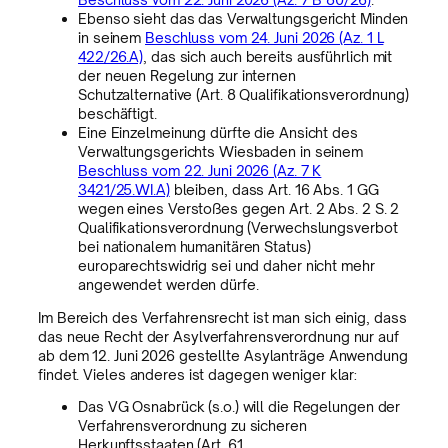
Ebenso sieht das das Verwaltungsgericht Minden
in seinem
Beschluss vom 24. Juni 2026 (Az. 1 L
422/26.A)
, das sich auch bereits ausführlich mit
der neuen Regelung zur internen
Schutzalternative (Art. 8 Qualifikationsverordnung)
beschäftigt.
Eine Einzelmeinung dürfte die Ansicht des
Verwaltungsgerichts Wiesbaden in seinem
Beschluss vom 22. Juni 2026 (Az. 7 K
3421/25.WI.A)
bleiben, dass Art. 16 Abs. 1 GG
wegen eines Verstoßes gegen Art. 2 Abs. 2 S. 2
Qualifikationsverordnung (Verwechslungsverbot
bei nationalem humanitären Status)
europarechtswidrig sei und daher nicht mehr
angewendet werden dürfe.
Im Bereich des Verfahrensrecht ist man sich einig, dass
das neue Recht der Asylverfahrensverordnung nur auf
ab dem 12. Juni 2026 gestellte Asylanträge Anwendung
findet. Vieles anderes ist dagegen weniger klar:
Das VG Osnabrück (s.o.) will die Regelungen der
Verfahrensverordnung zu sicheren
Herkunftsstaaten (Art. 61