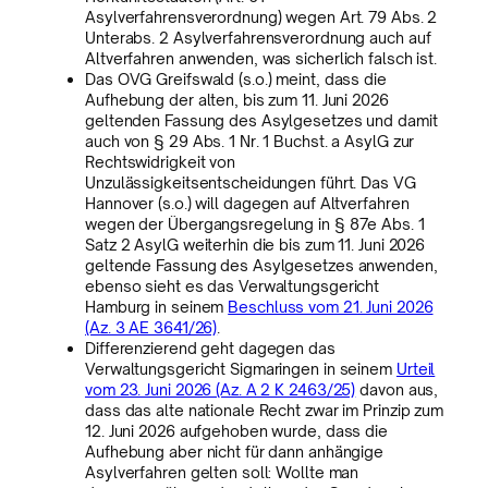
Asylverfahrensverordnung) wegen Art. 79 Abs. 2
Unterabs. 2 Asylverfahrensverordnung auch auf
Altverfahren anwenden, was sicherlich falsch ist.
Das OVG Greifswald (s.o.) meint, dass die
Aufhebung der alten, bis zum 11. Juni 2026
geltenden Fassung des Asylgesetzes und damit
auch von § 29 Abs. 1 Nr. 1 Buchst. a AsylG zur
Rechtswidrigkeit von
Unzulässigkeitsentscheidungen führt. Das VG
Hannover (s.o.) will dagegen auf Altverfahren
wegen der Übergangsregelung in § 87e Abs. 1
Satz 2 AsylG weiterhin die bis zum 11. Juni 2026
geltende Fassung des Asylgesetzes anwenden,
ebenso sieht es das Verwaltungsgericht
Hamburg in seinem
Beschluss vom 21. Juni 2026
(Az. 3 AE 3641/26)
.
Differenzierend geht dagegen das
Verwaltungsgericht Sigmaringen in seinem
Urteil
vom 23. Juni 2026 (Az. A 2 K 2463/25)
davon aus,
dass das alte nationale Recht zwar im Prinzip zum
12. Juni 2026 aufgehoben wurde, dass die
Aufhebung aber nicht für dann anhängige
Asylverfahren gelten soll: Wollte man