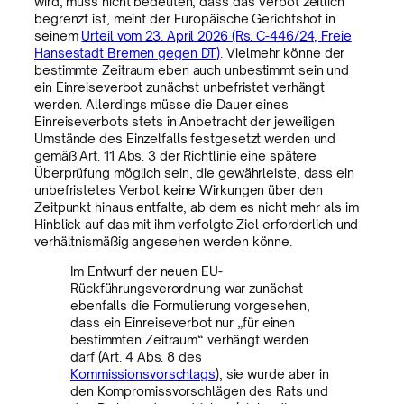
wird, muss nicht bedeuten, dass das Verbot zeitlich
begrenzt ist, meint der Europäische Gerichtshof in
seinem
Urteil vom 23. April 2026 (Rs. C-446/24, Freie
Hansestadt Bremen gegen DT)
. Vielmehr könne der
bestimmte Zeitraum eben auch unbestimmt sein und
ein Einreiseverbot zunächst unbefristet verhängt
werden. Allerdings müsse die Dauer eines
Einreiseverbots stets in Anbetracht der jeweiligen
Umstände des Einzelfalls festgesetzt werden und
gemäß Art. 11 Abs. 3 der Richtlinie eine spätere
Überprüfung möglich sein, die gewährleiste, dass ein
unbefristetes Verbot keine Wirkungen über den
Zeitpunkt hinaus entfalte, ab dem es nicht mehr als im
Hinblick auf das mit ihm verfolgte Ziel erforderlich und
verhältnismäßig angesehen werden könne.
Im Entwurf der neuen EU-
Rückführungsverordnung war zunächst
ebenfalls die Formulierung vorgesehen,
dass ein Einreiseverbot nur „für einen
bestimmten Zeitraum“ verhängt werden
darf (Art. 4 Abs. 8 des
Kommissionsvorschlags
), sie wurde aber in
den Kompromissvorschlägen des Rats und