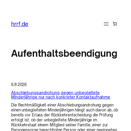
Zum
Inhalt
hrrf.de
springen
Aufenthaltsbeendigung
6.8.2026
Abschiebungsandrohung gegen unbegleitete
Minderjährige nur nach konkreter Kontaktaufnahme
Die Rechtmäßigkeit einer Abschiebungsandrohung gegen
einen unbegleiteten Minderjährigen hängt auch davon ab, ob
bereits vor Erlass der Rückkehrentscheidung die Prüfung
erfolgt ist, ob der unbegleitete Minderjährige im
Rückkehrstaat einem Mitglied seiner Familie, einer zur
Personensorge berechtigten Person oder einer geeigneten…