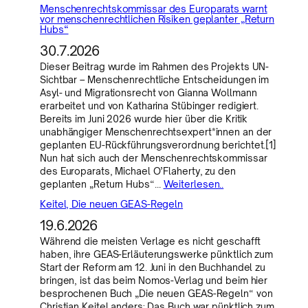
Menschenrechtskommissar des Europarats warnt
vor menschenrechtlichen Risiken geplanter „Return
Hubs“
30.7.2026
Dieser Beitrag wurde im Rahmen des Projekts UN-
Sichtbar – Menschenrechtliche Entscheidungen im
Asyl- und Migrationsrecht von Gianna Wollmann
erarbeitet und von Katharina Stübinger redigiert.
Bereits im Juni 2026 wurde hier über die Kritik
unabhängiger Menschenrechtsexpert*innen an der
geplanten EU-Rückführungsverordnung berichtet.[1]
Nun hat sich auch der Menschenrechtskommissar
des Europarats, Michael O’Flaherty, zu den
geplanten „Return Hubs“…
Weiterlesen..
Keitel, Die neuen GEAS-Regeln
19.6.2026
Während die meisten Verlage es nicht geschafft
haben, ihre GEAS-Erläuterungswerke pünktlich zum
Start der Reform am 12. Juni in den Buchhandel zu
bringen, ist das beim Nomos-Verlag und beim hier
besprochenen Buch „Die neuen GEAS-Regeln“ von
Christian Keitel anders: Das Buch war pünktlich zum