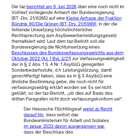
Die taz
berichtet am 9. Juni 2026
über eine noch nicht im
Volltext vorliegende Antwort der Bundesregierung
(BT.-Drs. 21/6265) auf eine
Kleine Anfrage der Fraktion
Bündnis 90/Die Grünen (BT.-Drs. 21/5999)
, in der die
fehlende Umsetzung höchstrichterlicher
Rechtsprechung zum Asylbewerberleistungsgesetz
thematisiert wird. Laut dem taz-Bericht soll die
Bundesregierung die Nichtumsetzung eines
Beschlusses des Bundesverfassungsgerichts aus dem
Oktober 2022 (Az. 1 BvL 3/21)
zur Verfassungswidrigkeit
der in § 2 Abs. 1 S. 4 Nr. 1 AsylbLG geregelten
Sonderbedarfsstufe, d.h. Leistungskürzung, damit
gerechtfertigt haben, dass es in § 3 AsylbLG eine
ähnliche Bestimmung gebe, die noch nicht für
verfassungswidrig erklärt worden sei. Es sei nicht
geklärt, so der taz-Bericht, „ob dies auf Basis des
dritten Paragrafen nicht doch verfassungskonform sei“.
Der Hessische Flüchtlingsrat
weist zu Recht
darauf hin
, dass selbst das
Bundesministerium für Arbeit und Soziales
im Januar 2023 davon ausgegangen war
,
dass der Beschluss des