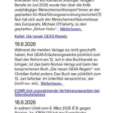
erarbeitet und von Katharina Stübinger redigiert.
Bereits im Juni 2026 wurde hier über die Kritik
unabhängiger Menschenrechtsexpert*innen an der
geplanten EU-Rückführungsverordnung berichtet.[1]
Nun hat sich auch der Menschenrechtskommissar
des Europarats, Michael O’Flaherty, zu den
geplanten „Return Hubs“…
Weiterlesen..
Keitel, Die neuen GEAS-Regeln
19.6.2026
Während die meisten Verlage es nicht geschafft
haben, ihre GEAS-Erläuterungswerke pünktlich zum
Start der Reform am 12. Juni in den Buchhandel zu
bringen, ist das beim Nomos-Verlag und beim hier
besprochenen Buch „Die neuen GEAS-Regeln“ von
Christian Keitel anders: Das Buch war pünktlich zum
12. Juni lieferbar. Im Untertitel verspricht es, der
(nicht nur: ein)…
Weiterlesen..
EGMR rügt unzureichende Verfahrensgarantien bei
Altersfeststellung
18.6.2026
In seinem Urteil vom 6. März 2025 (F.B. gegen
Belgien, Az. 47836/21) hat der Europäische