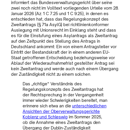
informiert das Bundesverwaltungsgericht über seine
zwei noch nicht im Volltext vorliegenden Urteile vom 28.
Januar 2026 (Az. 1 C 7.25 und 1 C 9.25), in denen es
entschieden hat, dass das Regelungskonzept des
Zweitantrags (§ 71a AsylG) bei richtlinienkonformer
Auslegung mit Unionsrecht im Einklang steht und dass
es für die Einstufung eines Asylantrags als Zweitantrag
auf den Zeitpunkt des Stellung des Antrags in
Deutschland ankommt: Ein von einem Antragsteller vor
Eintritt der Bestandskraft der in einem anderen EU-
Staat getroffenen Entscheidung beziehungsweise vor
Ablauf der Wiederaufnahmefrist gestellter Antrag sei
kein Zweitantrag und werde auch nach einem Übergang
der Zuständigkeit nicht zu einem solchen.
Das „richtige“ Verständnis des
Regelungskonzepts des Zweitantrags hat
der Rechtsprechung in der Vergangenheit
immer wieder Schwierigkeiten bereitet, man
erinnere sich etwa an die
unterschiedlichen
Ansichten der Oberverwaltungsgerichte
Koblenz und Schleswig
im Sommer 2025,
ob die Annahme eines Zweitantrags den
Übergang der Dublin-Zuständigkeit