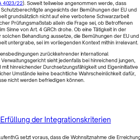
A 4023/22
). Soweit teilweise angenommen werde, dass
al Schutzberechtigte angesichts der Bemühungen der EU und
eit grundsätzlich nicht auf eine verbotene Schwarzarbeit
licher Prüfungsmaßstab allein die Frage sei, ob Betroffenen
 Sinne von Art. 4 GRCh drohe. Ob eine Tätigkeit in der
iner solchen Behandlung aussetze, die Bemühungen der EU und
it untergrabe, sei im vorliegenden Kontext mithin irrelevant.
Lebensbedingungen zurückkehrender international
Verwaltungsgericht sieht jedenfalls bei hinreichend jungen,
 mit hinreichender Durchsetzungsfähigkeit und Eigeninitiative
cher Umstände keine beachtliche Wahrscheinlichkeit dafür,
isse nicht werden befriedigen können.
rfüllung der Integrationskriterien
 AufenthG setzt voraus, dass die Wohnsitznahme die Erreichun