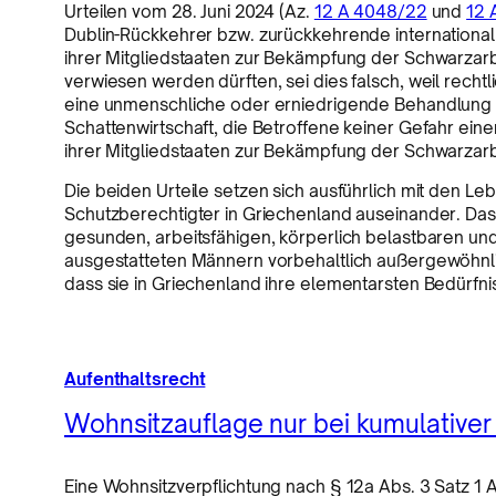
Urteilen vom 28. Juni 2024 (Az.
12 A 4048/22
und
12 
Dublin-Rückkehrer bzw. zurückkehrende internation
ihrer Mitgliedstaaten zur Bekämpfung der Schwarzarb
verwiesen werden dürften, sei dies falsch, weil recht
eine unmenschliche oder erniedrigende Behandlung im
Schattenwirtschaft, die Betroffene keiner Gefahr e
ihrer Mitgliedstaaten zur Bekämpfung der Schwarzarbe
Die beiden Urteile setzen sich ausführlich mit den 
Schutzberechtigter in Griechenland auseinander. Das 
gesunden, arbeitsfähigen, körperlich belastbaren und
ausgestatteten Männern vorbehaltlich außergewöhnli
dass sie in Griechenland ihre elementarsten Bedürfn
Aufenthaltsrecht
Wohnsitzauflage nur bei kumulativer E
Eine Wohnsitzverpflichtung nach § 12a Abs. 3 Satz 1