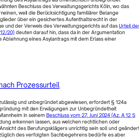
rwähnten Beschluss des Verwaltungsgerichts Köln, wo das
rneinen, weil die Berücksichtigung familiärer Belange
glieder über ein gesichertes Aufenthaltsrecht in der
ge und der Verweis des Verwaltungsgerichts auf das
Urteil de
112/20)
deuten darauf hin, dass da in der Argumentation
ie Ablehnung eines Asylantrags mit dem Erlass einer
ach Prozessurteil
nzulässig und unbegründet abgewiesen, erfordert § 124a
begründung mit den Erwägungen zur Unbegründetheit
f Mannheim in seinem
Beschluss vom 27. Juni 2024 (Az. A 12 S
dung erkennen lassen, aus welchen rechtlichen oder
nsicht des Berufungsklägers unrichtig sein soll und geänder
üglich des verfolgten Sachbegehrens bedürfe es aber