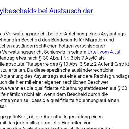
ylbescheids bei Austausch der
das Verwaltungsgericht bei der Ablehnung eines Asylantrags
hnung im Bescheid des Bundesamts für Migration und
lichen ausländerrechtlichen Folgen verschiedener
s Verwaltungsgericht Schleswig in seinem
Urteil vom 4. Juli
ntrag etwa nach § 30 Abs. 1 Nr. 3 bis 7 AsylG als
e absolute Titelsperre des § 10 Abs. 3 Satz 2 AufenthG strikt
 zu erteilen. Da diese spezifische ausländerrechtliche
rte Ablehnung des Asylantrags auf eine andere Rechtsgrundlag
ch die hier mit einer eigenen rechtlichen Beschwer
 wenn es die qualifizierte Ablehnung stattdessen auf § 30
reife nämlich nicht ein, wenn dem Bescheid durch die
tnehmen sei, dass die qualifizierte Ablehnung auf einen
sei.
ge geäußert, ob die Aufenthaltsgestattung eines
t das jedenfalls potentielle Eingreifen von
hnung des Asylantrags als offensichtlich unbegründet