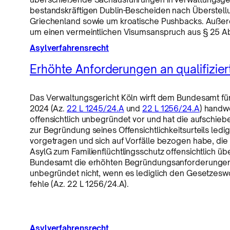
bestandskräftigen Dublin-Bescheiden nach Überstell
Griechenland sowie um kroatische Pushbacks. Außer
um einen vermeintlichen Visumsanspruch aus § 25 Ab
Asylverfahrensrecht
Erhöhte Anforderungen an qualifizie
Das Verwaltungsgericht Köln wirft dem Bundesamt für 
2024 (Az.
22 L 1245/24.A
und
22 L 1256/24.A
) handw
offensichtlich unbegründet vor und hat die aufsch
zur Begründung seines Offensichtlichkeitsurteils ledi
vorgetragen und sich auf Vorfälle bezogen habe, die 
AsylG zum Familienflüchtlingsschutz offensichtlich ü
Bundesamt die erhöhten Begründungsanforderungen be
unbegründet nicht, wenn es lediglich den Gesetzesw
fehle (Az. 22 L 1256/24.A).
Asylverfahrensrecht