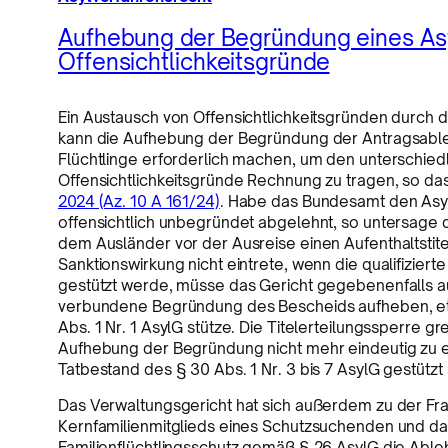
Aufhebung der Begründung eines As
Offensichtlichkeitsgründe
Ein Austausch von Offensichtlichkeitsgründen durch 
kann die Aufhebung der Begründung der Antragsable
Flüchtlinge erforderlich machen, um den unterschied
Offensichtlichkeitsgründe Rechnung zu tragen, so da
2024 (Az. 10 A 161/24)
. Habe das Bundesamt den Asyla
offensichtlich unbegründet abgelehnt, so untersage di
dem Ausländer vor der Ausreise einen Aufenthaltstitel
Sanktionswirkung nicht eintrete, wenn die qualifizie
gestützt werde, müsse das Gericht gegebenenfalls au
verbundene Begründung des Bescheids aufheben, etwa
Abs. 1 Nr. 1 AsylG stütze. Die Titelerteilungssperre g
Aufhebung der Begründung nicht mehr eindeutig zu en
Tatbestand des § 30 Abs. 1 Nr. 3 bis 7 AsylG gestützt 
Das Verwaltungsgericht hat sich außerdem zu der Fra
Kernfamilienmitglieds eines Schutzsuchenden und dami
Familienflüchtlingsschutz gemäß § 26 AsylG die Able