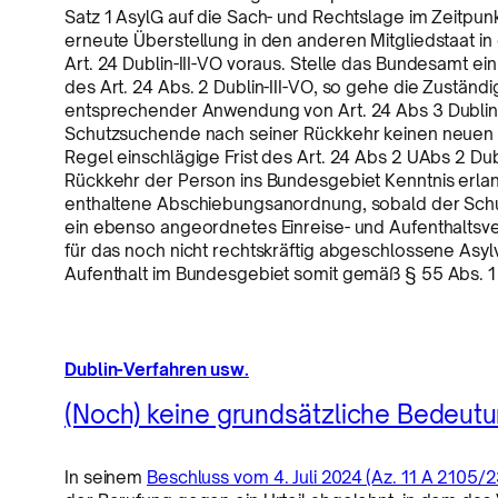
Satz 1 AsylG auf die Sach- und Rechtslage im Zeitpun
erneute Überstellung in den anderen Mitgliedstaat i
Art. 24 Dublin-III-VO voraus. Stelle das Bundesamt e
des Art. 24 Abs. 2 Dublin-III-VO, so gehe die Zuständ
entsprechender Anwendung von Art. 24 Abs 3 Dublin-
Schutzsuchende nach seiner Rückkehr keinen neuen An
Regel einschlägige Frist des Art. 24 Abs 2 UAbs 2 Du
Rückkehr der Person ins Bundesgebiet Kenntnis erlan
enthaltene Abschiebungsanordnung, sobald der Schu
ein ebenso angeordnetes Einreise- und Aufenthaltsve
für das noch nicht rechtskräftig abgeschlossene As
Aufenthalt im Bundesgebiet somit gemäß § 55 Abs. 1 S
Dublin-Verfahren usw.
(Noch) keine grundsätzliche Bedeut
In seinem
Beschluss vom 4. Juli 2024 (Az. 11 A 2105/2