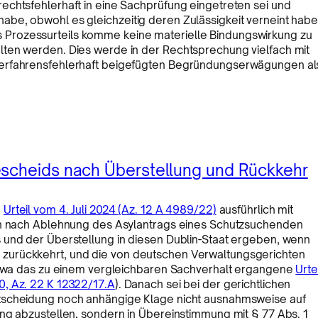
echtsfehlerhaft in eine Sachprüfung eingetreten sei und
be, obwohl es gleichzeitig deren Zulässigkeit verneint habe
Prozessurteils komme keine materielle Bindungswirkung zu
lten werden. Dies werde in der Rechtsprechung vielfach mit
verfahrensfehlerhaft beigefügten Begründungserwägungen al
escheids nach Überstellung und Rückkehr
m
Urteil vom 4. Juli 2024 (Az. 12 A 4989/22)
ausführlich mit
ich nach Ablehnung des Asylantrags eines Schutzsuchenden
 und der Überstellung in diesen Dublin-Staat ergeben, wenn
zurückkehrt, und die von deutschen Verwaltungsgerichten
 etwa das zu einem vergleichbaren Sachverhalt ergangene
Urte
0, Az. 22 K 12322/17.A
). Danach sei bei der gerichtlichen
ntscheidung noch anhängige Klage nicht ausnahmsweise auf
ng abzustellen, sondern in Übereinstimmung mit § 77 Abs. 1