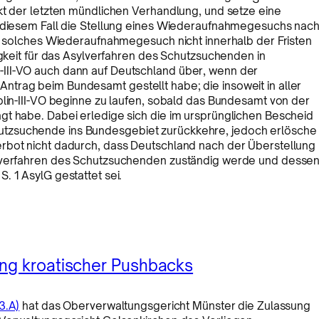
kt der letzten mündlichen Verhandlung, und setze eine
n diesem Fall die Stellung eines Wiederaufnahmegesuchs nac
in solches Wiederaufnahmegesuch nicht innerhalb der Fristen
igkeit für das Asylverfahren des Schutzsuchenden in
III-VO auch dann auf Deutschland über, wenn der
trag beim Bundesamt gestellt habe; die insoweit in aller
blin-III-VO beginne zu laufen, sobald das Bundesamt von der
gt habe. Dabei erledige sich die im ursprünglichen Bescheid
tzsuchende ins Bundesgebiet zurückkehre, jedoch erlösche
rbot nicht dadurch, dass Deutschland nach der Überstellung
ylverfahren des Schutzsuchenden zuständig werde und desse
. 1 AsylG gestattet sei.
ung kroatischer Pushbacks
3.A)
hat das Oberverwaltungsgericht Münster die Zulassung