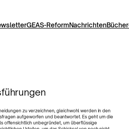
wsletter
GEAS-Reform
Nachrichten
Bücher
führungen
cheidungen zu verzeichnen, gleichwohl werden in den
sfragen aufgeworfen und beantwortet. Es geht um die
s offensichtlich unbegründet, um überflüssige
htlichen Urteilen, um das Schicksal von noch nicht