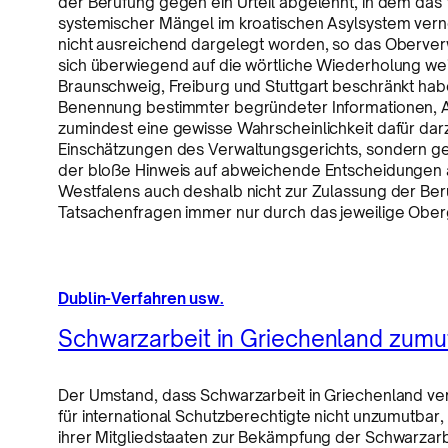
der Berufung gegen ein Urteil abgelehnt, in dem das
systemischer Mängel im kroatischen Asylsystem verne
nicht ausreichend dargelegt worden, so das Oberverw
sich überwiegend auf die wörtliche Wiederholung we
Braunschweig, Freiburg und Stuttgart beschränkt hab
Benennung bestimmter begründeter Informationen, Au
zumindest eine gewisse Wahrscheinlichkeit dafür darz
Einschätzungen des Verwaltungsgerichts, sondern g
der bloße Hinweis auf abweichende Entscheidungen 
Westfalens auch deshalb nicht zur Zulassung der Beru
Tatsachenfragen immer nur durch das jeweilige Oberg
Dublin-Verfahren usw.
Schwarzarbeit in Griechenland zumu
Der Umstand, dass Schwarzarbeit in Griechenland verb
für international Schutzberechtigte nicht unzumutb
ihrer Mitgliedstaaten zur Bekämpfung der Schwarzarb