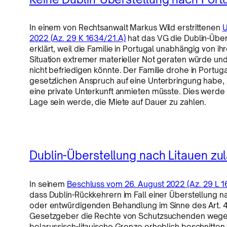
In einem von Rechtsanwalt Markus Wild erstrittenen
U
2022 (Az. 29 K 1634/21.A)
hat das VG die Dublin-Übers
erklärt, weil die Familie in Portugal unabhängig von 
Situation extremer materieller Not geraten würde un
nicht befriedigen könnte. Der Familie drohe in Portug
gesetzlichen Anspruch auf eine Unterbringung habe
eine private Unterkunft anmieten müsste. Dies werde vo
Lage sein werde, die Miete auf Dauer zu zahlen.
Dublin-Überstellung nach Litauen zul
In seinem
Beschluss vom 26. August 2022 (Az. 29 L 
dass Dublin-Rückkehrern im Fall einer Überstellung n
oder entwürdigenden Behandlung im Sinne des Art. 4
Gesetzgeber die Rechte von Schutzsuchenden wegen
belarussisch-litauische Grenze erheblich beschnitten