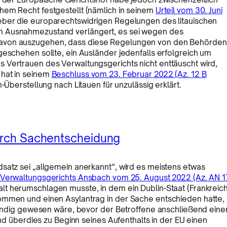
hem Recht festgestellt (nämlich in seinem
Urteil vom 30. Juni
geber die europarechtswidrigen Regelungen des litauischen
n Ausnahmezustand verlängert, es sei wegen des
davon auszugehen, dass diese Regelungen von den Behörden
geschehen sollte, ein Ausländer jedenfalls erfolgreich um
 Vertrauen des Verwaltungsgerichts nicht enttäuscht wird,
 hat in seinem
Beschluss vom 23. Februar 2022 (Az. 12 B
n-Überstellung nach Litauen für unzulässig erklärt.
durch Sachentscheidung
satz sei „allgemein anerkannt“, wird es meistens etwas
Verwaltungsgerichts Ansbach vom 25. August 2022 (Az. AN 1
alt herumschlagen musste, in dem ein Dublin-Staat (Frankreich
ommen und einen Asylantrag in der Sache entschieden hatte,
ständig gewesen wäre, bevor der Betroffene anschließend eine
und überdies zu Beginn seines Aufenthalts in der EU einen