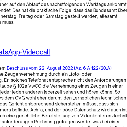
 daher auf den Ablauf des nächstfolgenden Werktags ankommt
ndet. Das hat die praktische Folge, dass das Bundesamt übe
nerstag, Freitag oder Samstag gestellt werden, allesamt
n muss.
tsApp-Videocall
inem
Beschluss vom 22. August 2022 (Az. 6 A 122/20.A)
eine Zeugenvernehmung durch ein „foto- oder
g. Ein solches Telefonat entspreche nicht den Anforderungen
rlaube § 102a VwGO die Vernehmung eines Zeugen in einer
 jeder jeden anderen jederzeit sehen und hören könne. So
 es dem OVG wohl eher darum, den „erheblichen technischen
das Gericht entsprechend sicherstellen müsse, dass sich
era befinde. Ach ja, und der böse Datenschutz wird auch in
h eine gerichtliche Bereitstellung von Videokonferenztechni
estanforderungen Rechnung getragen werde, was bei einer