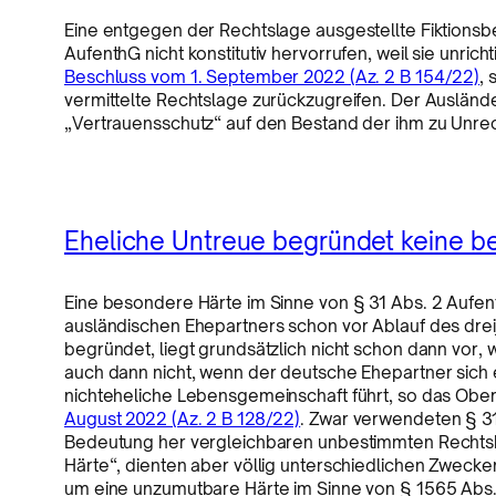
Eine entgegen der Rechtslage ausgestellte Fiktionsb
AufenthG nicht konstitutiv hervorrufen, weil sie unric
Beschluss vom 1. September 2022 (Az. 2 B 154/22)
, 
vermittelte Rechtslage zurückzugreifen. Der Ausländer
„Vertrauensschutz“ auf den Bestand der ihm zu Unrech
Eheliche Untreue begründet keine b
Eine besondere Härte im Sinne von § 31 Abs. 2 Aufen
ausländischen Ehepartners schon vor Ablauf des dre
begründet, liegt grundsätzlich nicht schon dann vor
auch dann nicht, wenn der deutsche Ehepartner sich
nichteheliche Lebensgemeinschaft führt, so das Ober
August 2022 (Az. 2 B 128/22)
. Zwar verwendeten § 3
Bedeutung her vergleichbaren unbestimmten Rechts
Härte“, dienten aber völlig unterschiedlichen Zwecke
um eine unzumutbare Härte im Sinne von § 1565 Ab