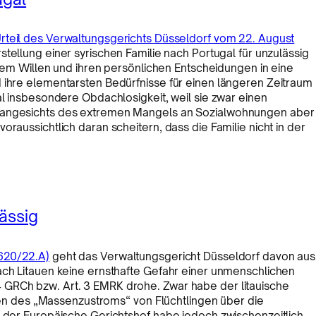
rteil des Verwaltungsgerichts Düsseldorf vom 22. August
tellung einer syrischen Familie nach Portugal für unzulässig
ihrem Willen und ihren persönlichen Entscheidungen in eine
d ihre elementarsten Bedürfnisse für einen längeren Zeitraum
al insbesondere Obdachlosigkeit, weil sie zwar einen
, angesichts des extremen Mangels an Sozialwohnungen aber
raussichtlich daran scheitern, dass die Familie nicht in der
ässig
1620/22.A)
geht das Verwaltungsgericht Düsseldorf davon aus
ach Litauen keine ernsthafte Gefahr einer unmenschlichen
 GRCh bzw. Art. 3 EMRK drohe. Zwar habe der litauische
 des „Massenzustroms“ von Flüchtlingen über die
, der Europäische Gerichtshof habe jedoch zwischenzeitlich