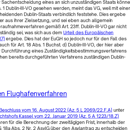
der Sachentscheidung eines an sich unzuständigen Staats könn
s. 1 Dublin-III-VO gesehen werden, meint das VG, weil mit eine
cheidenden Dublin-Staats verbindlich feststehe. Dies ergebe
ber aus ihrer Zielsetzung, und sei eben auch allgemein
fnahmeverfahren gemäß Art. 23ff. Dublin-III-VO gar nicht
uständig sei, was sich aus dem
Urteil des Europäischen
17)
ergebe. Dies hat der EuGH so jedoch nur für den Fall des
uch für Art. 18 Abs. 1 Buchst. d) Dublin-III-VO, der hier aber
der Durchführung eines Zuständigkeitsbestimmungsverfahrens
chen bereits durchgeführten Verfahrens zuständigen Dublin-
en Flughafenverfahren
Beschluss vom 16. August 2022 (Az. 5 L 2069/22.F.A)
unter
htshofs Kassel vom 22. Januar 2019 (Az. 5 A 1223/18.Z)
ren für die Berechnung der zweitägigen Frist, innerhalb der
 18a Abs. 2 Nr. 2 AsylG über den Asylantrag zu entscheiden