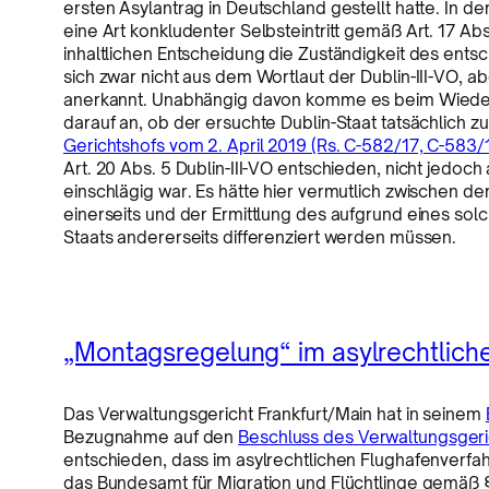
ersten Asylantrag in Deutschland gestellt hatte. In 
eine Art konkludenter Selbsteintritt gemäß Art. 17 Ab
inhaltlichen Entscheidung die Zuständigkeit des ents
sich zwar nicht aus dem Wortlaut der Dublin-III-VO, a
anerkannt. Unabhängig davon komme es beim Wiederau
darauf an, ob der ersuchte Dublin-Staat tatsächlich z
Gerichtshofs vom 2. April 2019 (Rs. C-582/17, C-583/
Art. 20 Abs. 5 Dublin-III-VO entschieden, nicht jedoch a
einschlägig war. Es hätte hier vermutlich zwischen 
einerseits und der Ermittlung des aufgrund eines sol
Staats andererseits differenziert werden müssen.
„Montagsregelung“ im asylrechtlich
Das Verwaltungsgericht Frankfurt/Main hat in seinem
Bezugnahme auf den
Beschluss des Verwaltungsgeric
entschieden, dass im asylrechtlichen Flughafenverfah
das Bundesamt für Migration und Flüchtlinge gemäß §