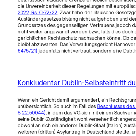
die Unvereinbarkeit dieser Regelungen mit europäisc
2022, Rs. C-72/22
. Zwar habe der litauische Gesetz
Ausländergesetzes bislang nicht aufgehoben und de
Grundsatzes des gegenseitigen Vertrauens jedoch 
nicht weiter angewandt werden bzw., falls dies doch 
gerichtlichen Rechtsschutz nachsuchen könne. Ob das
bleibt abzuwarten. Das Verwaltungsgericht Hannover
6475/21)
jedenfalls nicht vertraut, sondern eine Dubli
Konkludenter Dublin-Selbsteintritt 
Wenn ein Gericht damit argumentiert, ein Rechtsgrund
unübersichtlich. So auch im Fall des
Beschlusses des 
S 22.50044)
, in dem das VG sich mit einem Sachverh
seine Dublin-Zuständigkeit wohl versehentlich angen
obwohl an sich ein anderer Dublin-Staat (Italien) zu
weiteren (dritten) Asylantrag in Deutschland stellte, 