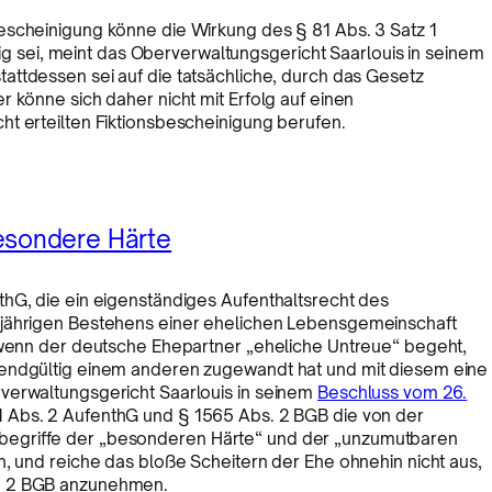
escheinigung könne die Wirkung des § 81 Abs. 3 Satz 1
htig sei, meint das Oberverwaltungsgericht Saarlouis in seinem
stattdessen sei auf die tatsächliche, durch das Gesetz
 könne sich daher nicht mit Erfolg auf einen
t erteilten Fiktionsbescheinigung berufen.
esondere Härte
thG, die ein eigenständiges Aufenthaltsrecht des
ijährigen Bestehens einer ehelichen Lebensgemeinschaft
, wenn der deutsche Ehepartner „eheliche Untreue“ begeht,
 endgültig einem anderen zugewandt hat und mit diesem eine
verwaltungsgericht Saarlouis in seinem
Beschluss vom 26.
1 Abs. 2 AufenthG und § 1565 Abs. 2 BGB die von der
begriffe der „besonderen Härte“ und der „unzumutbaren
n, und reiche das bloße Scheitern der Ehe ohnehin nicht aus,
s. 2 BGB anzunehmen.