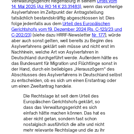
Verwaltungsgericht Regensburg in seinem
Urteil vom
14. Mai 2025 (Az. RO 14 K 23.31483)
, wenn das vorherige
Asylverfahren im Zeitpunkt der Antragstellung
tatsächlich bestandskräftig abgeschlossen ist. Dies
folge jedenfalls aus dem
Urteil des Europäischen
Gerichtshofs vom 19. Dezember 2024 (Rs. C-123/23 und
C-202/23)
(siehe dazu HRRF-Newsletter
Nr. 177
), würde
aber auch sonst gelten, weil bereits zu Beginn des
Asylverfahrens geklärt sein müsse und nicht erst im
Nachhinein, welche Art von Asylverfahren in
Deutschland durchgeführt werde. Außerdem hätte es
das Bundesamt für Migration und Flüchtlinge sonst in
der Hand, durch ein beliebiges „Herauszögern“ des
Abschlusses des Asylverfahrens in Deutschland selbst
zu entscheiden, ob es sich um einen Erstantrag oder
um einen Zweitantrag handele.
Die Rechtslage ist seit dem Urteil des
Europäischen Gerichtshofs geklärt, so
dass das Verwaltungsgericht es sich
einfach hätte machen können. Das hat es
aber nicht getan, sondern fast schon
nostalgisch ausführlich die alte und nicht
mehr relevante Rechtslage und die zu ihr