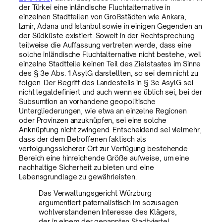
der Türkei eine inländische Fluchtalternative in
einzelnen Stadtteilen von Großstädten wie Ankara,
Izmir, Adana und Istanbul sowie in einigen Gegenden an
der Südküste existiert. Soweit in der Rechtsprechung
teilweise die Auffassung vertreten werde, dass eine
solche inländische Fluchtalternative nicht bestehe, weil
einzelne Stadtteile keinen Teil des Zielstaates im Sinne
des § 3e Abs. 1 AsylG darstellten, so sei dem nicht zu
folgen. Der Begriff des Landesteils in § 3e AsylG sei
nicht legaldefiniert und auch wenn es üblich sei, bei der
Subsumtion an vorhandene geopolitische
Untergliederungen, wie etwa an einzelne Regionen
oder Provinzen anzuknüpfen, sei eine solche
Anknüpfung nicht zwingend. Entscheidend sei vielmehr,
dass der dem Betroffenen faktisch als
verfolgungssicherer Ort zur Verfügung bestehende
Bereich eine hinreichende Größe aufweise, um eine
nachhaltige Sicherheit zu bieten und eine
Lebensgrundlage zu gewährleisten.
Das Verwaltungsgericht Würzburg
argumentiert paternalistisch im sozusagen
wohlverstandenen Interesse des Klägers,
der in einem der genannten Stadtviertel