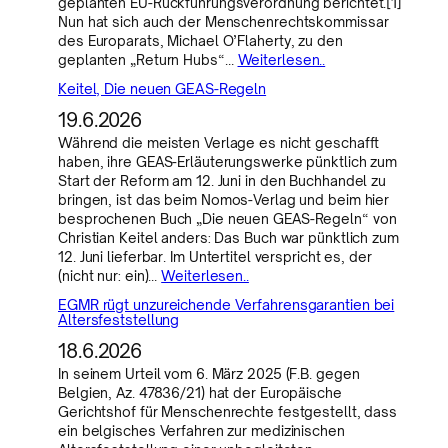
geplanten EU-Rückführungsverordnung berichtet.[1]
Nun hat sich auch der Menschenrechtskommissar
des Europarats, Michael O’Flaherty, zu den
geplanten „Return Hubs“…
Weiterlesen..
Keitel, Die neuen GEAS-Regeln
19.6.2026
Während die meisten Verlage es nicht geschafft
haben, ihre GEAS-Erläuterungswerke pünktlich zum
Start der Reform am 12. Juni in den Buchhandel zu
bringen, ist das beim Nomos-Verlag und beim hier
besprochenen Buch „Die neuen GEAS-Regeln“ von
Christian Keitel anders: Das Buch war pünktlich zum
12. Juni lieferbar. Im Untertitel verspricht es, der
(nicht nur: ein)…
Weiterlesen..
EGMR rügt unzureichende Verfahrensgarantien bei
Altersfeststellung
18.6.2026
In seinem Urteil vom 6. März 2025 (F.B. gegen
Belgien, Az. 47836/21) hat der Europäische
Gerichtshof für Menschenrechte festgestellt, dass
ein belgisches Verfahren zur medizinischen