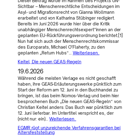
Dieser Beitrag wurde im Rahmen des Projekts UN-
Sichtbar – Menschenrechtliche Entscheidungen im
Asyl- und Migrationsrecht von Gianna Wollmann
erarbeitet und von Katharina Stübinger redigiert.
Bereits im Juni 2026 wurde hier über die Kritik
unabhängiger Menschenrechtsexpert*innen an der
geplanten EU-Rückführungsverordnung berichtet.[1]
Nun hat sich auch der Menschenrechtskommissar
des Europarats, Michael O’Flaherty, zu den
geplanten „Return Hubs“…
Weiterlesen..
Keitel, Die neuen GEAS-Regeln
19.6.2026
Während die meisten Verlage es nicht geschafft
haben, ihre GEAS-Erläuterungswerke pünktlich zum
Start der Reform am 12. Juni in den Buchhandel zu
bringen, ist das beim Nomos-Verlag und beim hier
besprochenen Buch „Die neuen GEAS-Regeln“ von
Christian Keitel anders: Das Buch war pünktlich zum
12. Juni lieferbar. Im Untertitel verspricht es, der
(nicht nur: ein)…
Weiterlesen..
EGMR rügt unzureichende Verfahrensgarantien bei
Altersfeststellung