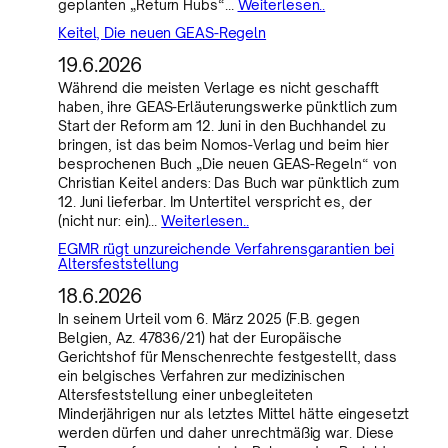
geplanten „Return Hubs“…
Weiterlesen..
Keitel, Die neuen GEAS-Regeln
19.6.2026
Während die meisten Verlage es nicht geschafft
haben, ihre GEAS-Erläuterungswerke pünktlich zum
Start der Reform am 12. Juni in den Buchhandel zu
bringen, ist das beim Nomos-Verlag und beim hier
besprochenen Buch „Die neuen GEAS-Regeln“ von
Christian Keitel anders: Das Buch war pünktlich zum
12. Juni lieferbar. Im Untertitel verspricht es, der
(nicht nur: ein)…
Weiterlesen..
EGMR rügt unzureichende Verfahrensgarantien bei
Altersfeststellung
18.6.2026
In seinem Urteil vom 6. März 2025 (F.B. gegen
Belgien, Az. 47836/21) hat der Europäische
Gerichtshof für Menschenrechte festgestellt, dass
ein belgisches Verfahren zur medizinischen
Altersfeststellung einer unbegleiteten
Minderjährigen nur als letztes Mittel hätte eingesetzt
werden dürfen und daher unrechtmäßig war. Diese