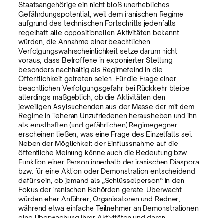
Staatsangehörige ein nicht bloß unerhebliches
Gefährdungspotential, weil dem iranischen Regime
aufgrund des technischen Fortschritts jedenfalls
regelhaft alle oppositionellen Aktivitäten bekannt
würden; die Annahme einer beachtlichen
Verfolgungswahrscheinlichkeit setze darum nicht
voraus, dass Betroffene in exponierter Stellung
besonders nachhaltig als Regimefeind in die
Öffentlichkeit getreten seien. Für die Frage einer
beachtlichen Verfolgungsgefahr bei Rückkehr bleibe
allerdings maßgeblich, ob die Aktivitäten den
jeweiligen Asylsuchenden aus der Masse der mit dem
Regime in Teheran Unzufriedenen herausheben und ihn
als ernsthaften (und gefährlichen) Regimegegner
erscheinen ließen, was eine Frage des Einzelfalls sei.
Neben der Möglichkeit der Einflussnahme auf die
öffentliche Meinung könne auch die Bedeutung bzw.
Funktion einer Person innerhalb der iranischen Diaspora
bzw. für eine Aktion oder Demonstration entscheidend
dafür sein, ob jemand als „Schlüsselperson“ in den
Fokus der iranischen Behörden gerate. Überwacht
würden eher Anführer, Organisatoren und Redner,
während etwa einfache Teilnehmer an Demonstrationen
eine Überwachung ihrer Aktivitäten und daran