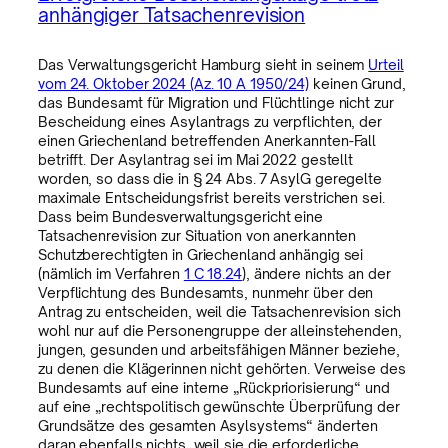
anhängiger Tatsachenrevision
Das Verwaltungsgericht Hamburg sieht in seinem
Urteil
vom 24. Oktober 2024 (Az. 10 A 1950/24)
keinen Grund,
das Bundesamt für Migration und Flüchtlinge nicht zur
Bescheidung eines Asylantrags zu verpflichten, der
einen Griechenland betreffenden Anerkannten-Fall
betrifft. Der Asylantrag sei im Mai 2022 gestellt
worden, so dass die in § 24 Abs. 7 AsylG geregelte
maximale Entscheidungsfrist bereits verstrichen sei.
Dass beim Bundesverwaltungsgericht eine
Tatsachenrevision zur Situation von anerkannten
Schutzberechtigten in Griechenland anhängig sei
(nämlich im Verfahren
1 C 18.24
), ändere nichts an der
Verpflichtung des Bundesamts, nunmehr über den
Antrag zu entscheiden, weil die Tatsachenrevision sich
wohl nur auf die Personengruppe der alleinstehenden,
jungen, gesunden und arbeitsfähigen Männer beziehe,
zu denen die Klägerinnen nicht gehörten. Verweise des
Bundesamts auf eine interne „Rückpriorisierung“ und
auf eine „rechtspolitisch gewünschte Überprüfung der
Grundsätze des gesamten Asylsystems“ änderten
daran ebenfalls nichts, weil sie die erforderliche