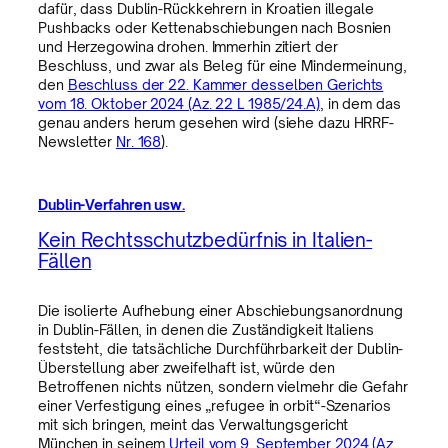
dafür, dass Dublin-Rückkehrern in Kroatien illegale
Pushbacks oder Kettenabschiebungen nach Bosnien
und Herzegowina drohen. Immerhin zitiert der
Beschluss, und zwar als Beleg für eine Mindermeinung,
den
Beschluss der 22. Kammer desselben Gerichts
vom 18. Oktober 2024 (Az. 22 L 1985/24.A)
, in dem das
genau anders herum gesehen wird (siehe dazu HRRF-
Newsletter
Nr. 168
).
Dublin-Verfahren usw.
Kein Rechtsschutzbedürfnis in Italien-
Fällen
Die isolierte Aufhebung einer Abschiebungsanordnung
in Dublin-Fällen, in denen die Zuständigkeit Italiens
feststeht, die tatsächliche Durchführbarkeit der Dublin-
Überstellung aber zweifelhaft ist, würde den
Betroffenen nichts nützen, sondern vielmehr die Gefahr
einer Verfestigung eines „refugee in orbit“-Szenarios
mit sich bringen, meint das Verwaltungsgericht
München in seinem
Urteil vom 9. September 2024 (Az.