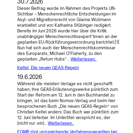
30.7.2026
Dieser Beitrag wurde im Rahmen des Projekts UN-
Sichtbar – Menschenrechtliche Entscheidungen im
Asyl- und Migrationsrecht von Gianna Wollmann
erarbeitet und von Katharina Stübinger redigiert.
Bereits im Juni 2026 wurde hier über die Kritik
unabhängiger Menschenrechtsexpert*innen an der
geplanten EU-Rückführungsverordnung berichtet.[1]
Nun hat sich auch der Menschenrechtskommissar
des Europarats, Michael O’Flaherty, zu den
geplanten „Return Hubs“…
Weiterlesen..
Keitel, Die neuen GEAS-Regeln
19.6.2026
Während die meisten Verlage es nicht geschafft
haben, ihre GEAS-Erläuterungswerke pünktlich zum
Start der Reform am 12. Juni in den Buchhandel zu
bringen, ist das beim Nomos-Verlag und beim hier
besprochenen Buch „Die neuen GEAS-Regeln“ von
Christian Keitel anders: Das Buch war pünktlich zum
12. Juni lieferbar. Im Untertitel verspricht es, der
(nicht nur: ein)…
Weiterlesen..
EGMR rügt unzureichende Verfahrensgarantien bei