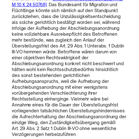
M 10 K 24.50768)
. Das Bundesamt für Migration und
Flüchtlinge könnte sich nämlich auf den Standpunkt
zurückziehen, dass die Unzulässigkeitsentscheidung
als solche gerichtlich bestätigt worden sei, während
infolge der Aufhebung der Abschiebungsanordnung
keine vollziehbare Ausreisepflicht des Betroffenen
mehr bestünde, was zugleich den Anlauf der
Überstellungsfrist des Art. 29 Abs. 1 Unterabs. 1 Dublin
III-VO hemmen würde. Betroffene wären darum von
einer objektiven Rechtswidrigkeit der
Abschiebungsanordnung konkret nicht beschwert und
hätten wohl kein Rechtsschutzbedürfnis hinsichtlich
des sonst bestehenden gerichtlichen
Aufhebungsanspruchs, weil die Aufhebung der
Abschiebungsanordnung mit einer wenigstens
vorübergehenden Verschlechterung ihrer
Rechtsstellung einherginge. Vielmehr wäre bei
Annahme eines für die Dauer der Überstellungsfrist
vorliegenden tatsächlichen Überstellungshindernisses
die Aufrechterhaltung der Abschiebungsanordnung der
einzige Weg, den Zuständigkeitsübergang gemäß
Art. 29 Abs. 2 Satz 1 Dublin III-VO ohne wesentliche
Verzögerungen herbeizuführen.