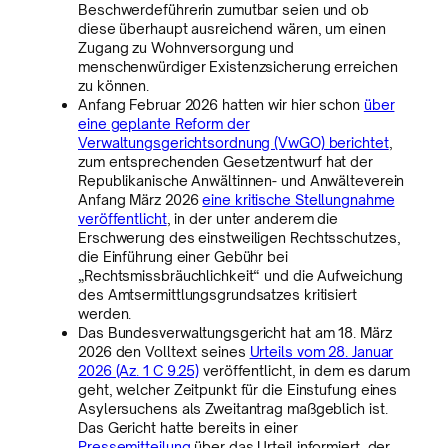
Beschwerdeführerin zumutbar seien und ob
diese überhaupt ausreichend wären, um einen
Zugang zu Wohnversorgung und
menschenwürdiger Existenzsicherung erreichen
zu können.
Anfang Februar 2026 hatten wir hier schon
über
eine geplante Reform der
Verwaltungsgerichtsordnung (VwGO) berichtet
,
zum entsprechenden Gesetzentwurf hat der
Republikanische Anwältinnen- und Anwälteverein
Anfang März 2026
eine kritische Stellungnahme
veröffentlicht
, in der unter anderem die
Erschwerung des einstweiligen Rechtsschutzes,
die Einführung einer Gebühr bei
„Rechtsmissbräuchlichkeit“ und die Aufweichung
des Amtsermittlungsgrundsatzes kritisiert
werden.
Das Bundesverwaltungsgericht hat am 18. März
2026 den Volltext seines
Urteils vom 28. Januar
2026 (Az. 1 C 9.25)
veröffentlicht, in dem es darum
geht, welcher Zeitpunkt für die Einstufung eines
Asylersuchens als Zweitantrag maßgeblich ist.
Das Gericht hatte bereits in einer
Pressemitteilung
über das Urteil informiert, der