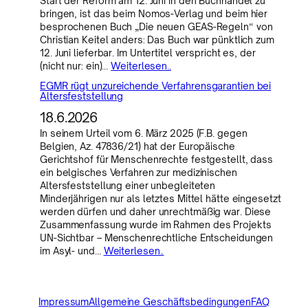
Start der Reform am 12. Juni in den Buchhandel zu
bringen, ist das beim Nomos-Verlag und beim hier
besprochenen Buch „Die neuen GEAS-Regeln“ von
Christian Keitel anders: Das Buch war pünktlich zum
12. Juni lieferbar. Im Untertitel verspricht es, der
(nicht nur: ein)…
Weiterlesen..
EGMR rügt unzureichende Verfahrensgarantien bei
Altersfeststellung
18.6.2026
In seinem Urteil vom 6. März 2025 (F.B. gegen
Belgien, Az. 47836/21) hat der Europäische
Gerichtshof für Menschenrechte festgestellt, dass
ein belgisches Verfahren zur medizinischen
Altersfeststellung einer unbegleiteten
Minderjährigen nur als letztes Mittel hätte eingesetzt
werden dürfen und daher unrechtmäßig war. Diese
Zusammenfassung wurde im Rahmen des Projekts
UN-Sichtbar – Menschenrechtliche Entscheidungen
im Asyl- und…
Weiterlesen..
Impressum
Allgemeine Geschäftsbedingungen
FAQ