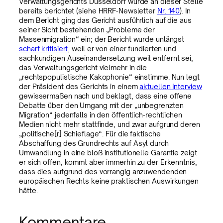
Verwaltungsgerichts Düsseldorf wurde an dieser Stelle
bereits berichtet (siehe HRRF-Newsletter
Nr. 140
). In
dem Bericht ging das Gericht ausführlich auf die aus
seiner Sicht bestehenden „Probleme der
Massenmigration“ ein; der Bericht wurde unlängst
scharf kritisiert
, weil er von einer fundierten und
sachkundigen Auseinandersetzung weit entfernt sei,
das Verwaltungsgericht vielmehr in die
„rechtspopulistische Kakophonie“ einstimme. Nun legt
der Präsident des Gerichts in einem
aktuellen Interview
gewissermaßen nach und beklagt, dass eine offene
Debatte über den Umgang mit der „unbegrenzten
Migration“ jedenfalls in den öffentlich-rechtlichen
Medien nicht mehr stattfinde, und zwar aufgrund deren
„politische[r] Schieflage“. Für die faktische
Abschaffung des Grundrechts auf Asyl durch
Umwandlung in eine bloß institutionelle Garantie zeigt
er sich offen, kommt aber immerhin zu der Erkenntnis,
dass dies aufgrund des vorrangig anzuwendenden
europäischen Rechts keine praktischen Auswirkungen
hätte.
Kommentare