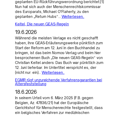
geplanten EU-Rückführungsverordnung berichtet.[1]
Nun hat sich auch der Menschenrechtskommissar
des Europarats, Michael O’Flaherty, zu den
geplanten „Return Hubs“…
Weiterlesen..
Keitel, Die neuen GEAS-Regeln
19.6.2026
Während die meisten Verlage es nicht geschafft
haben, ihre GEAS-Erläuterungswerke pünktlich zum
Start der Reform am 12. Juni in den Buchhandel zu
bringen, ist das beim Nomos-Verlag und beim hier
besprochenen Buch „Die neuen GEAS-Regeln“ von
Christian Keitel anders: Das Buch war pünktlich zum
12. Juni lieferbar. Im Untertitel verspricht es, der
(nicht nur: ein)…
Weiterlesen..
EGMR rügt unzureichende Verfahrensgarantien bei
Altersfeststellung
18.6.2026
In seinem Urteil vom 6. März 2025 (F.B. gegen
Belgien, Az. 47836/21) hat der Europäische
Gerichtshof für Menschenrechte festgestellt, dass
ein belgisches Verfahren zur medizinischen