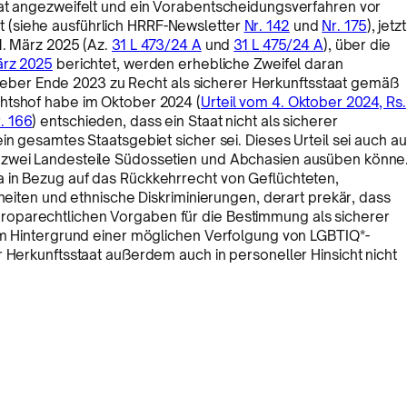
aat angezweifelt und ein Vorabentscheidungsverfahren vor
 (siehe ausführlich HRRF-Newsletter
Nr. 142
und
Nr. 175
), jetzt
1. März 2025 (Az.
31 L 473/24 A
und
31 L 475/24 A
), über die
ärz 2025
berichtet, werden erhebliche Zweifel daran
ber Ende 2023 zu Recht als sicherer Herkunftsstaat gemäß
htshof habe im Oktober 2024 (
Urteil vom 4. Oktober 2024, Rs.
. 166
) entschieden, dass ein Staat nicht als sicherer
in gesamtes Staatsgebiet sicher sei. Dieses Urteil sei auch au
 zwei Landesteile Südossetien und Abchasien ausüben könne
 in Bezug auf das Rückkehrrecht von Geflüchteten,
iheiten und ethnische Diskriminierungen, derart prekär, dass
oparechtlichen Vorgaben für die Bestimmung als sicherer
dem Hintergrund einer möglichen Verfolgung von LGBTIQ*-
r Herkunftsstaat außerdem auch in personeller Hinsicht nicht