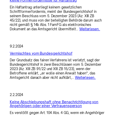
Keine Formerfordernisse für Haftantrag
Ein Haftantrag unterliegt keinem gesetzlichen
Schriftformerfordernis, meint der Bundesgerichtshof in
seinem Beschluss vom 5. Dezember 2023 (Az. XIII ZB
45/22), und muss von der beteiligten Behörde darum auch
nicht gemäß § 14b Abs. 1 FamFG als elektronisches
Dokument an das Amtsgericht übermittelt…
Weiterlesen..
9.2.2024
Vermischtes vom Bundesgerichtshof
Der Grundsatz des fairen Verfahrens ist verletzt, sagt der
Bundesgerichtshof in zwei Beschlüssen vom 5. Dezember
2023 (Az. XIII ZB 91/22 und XIII ZB 15/23), wenn der
Betroffene erklärt, „er wolle einen Anwalt haben“, das
Amtsgericht danach aber nicht aufklärt,…
Weiterlesen..
2.2.2024
Keine Abschiebungshaft ohne Benachrichtigung von
Angehörigen oder einer Vertrauensperson
Es verstößt gegen Art. 104 Abs. 4 GG, wenn ein Angehöriger