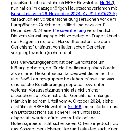
geäußert (siehe ausführlich HRRF-Newsletter
Nr. 142
),
nun hat es im dazugehörigen Hauptsacheverfahren mit
Beschluss vom 29. November 2024 (Az. 31 L 670/23 A)
tatsächlich ein Vorabentscheidungsersuchen vor dem
Europäischen Gerichtshof initiiert und dazu am 11.
Dezember 2024 eine
Pressemitteilung
veröffentlicht.
Die vom Verwaltungsgericht vorgelegten Fragen ähneln
den Fragen zu sicheren Herkunftsstaaten, die dem
Gerichtshof unlängst von italienischen Gerichten
vorgelegt wurden (siehe oben).
Das Verwaltungsgericht hat den Gerichtshof um
Klärung gebeten, ob für die Bestimmung eines Staats
als sicherer Herkunftsstaat landesweit Sicherheit für
alle Bevölkerungsgruppen bestehen müsse und was
eine solche Bevölkerungsgruppe sei bzw. unter
welchen Voraussetzungen sie als nicht sicher
anzusehen sei. Zwar habe der Gerichtshof unlängst
(nämlich in seinem Urteil vom 4. Oktober 2024, siehe
ausführlich HRRF-Newsletter
Nr. 166
) entschieden, dass
ein Drittstaat nicht als sicherer Herkunftsstaat
eingestuft werden dürfe, wenn Teile seines
Hoheitsgebiets nicht sicher seien. Offen sei jedoch, ob
das Konzept der sicheren Herkunftsstaaten auch einen