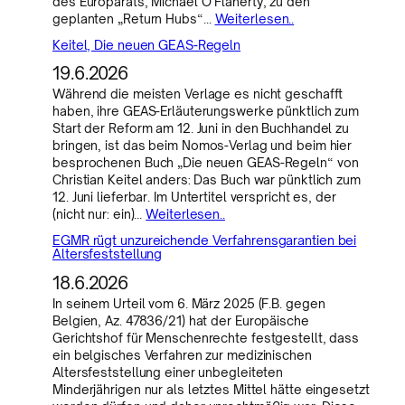
des Europarats, Michael O’Flaherty, zu den
geplanten „Return Hubs“…
Weiterlesen..
Keitel, Die neuen GEAS-Regeln
19.6.2026
Während die meisten Verlage es nicht geschafft
haben, ihre GEAS-Erläuterungswerke pünktlich zum
Start der Reform am 12. Juni in den Buchhandel zu
bringen, ist das beim Nomos-Verlag und beim hier
besprochenen Buch „Die neuen GEAS-Regeln“ von
Christian Keitel anders: Das Buch war pünktlich zum
12. Juni lieferbar. Im Untertitel verspricht es, der
(nicht nur: ein)…
Weiterlesen..
EGMR rügt unzureichende Verfahrensgarantien bei
Altersfeststellung
18.6.2026
In seinem Urteil vom 6. März 2025 (F.B. gegen
Belgien, Az. 47836/21) hat der Europäische
Gerichtshof für Menschenrechte festgestellt, dass
ein belgisches Verfahren zur medizinischen
Altersfeststellung einer unbegleiteten
Minderjährigen nur als letztes Mittel hätte eingesetzt