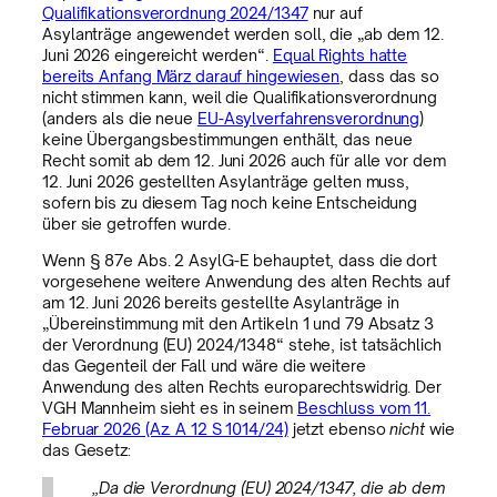
Qualifikationsverordnung 2024/1347
nur auf
Asylanträge angewendet werden soll, die „ab dem 12.
Juni 2026 eingereicht werden“.
Equal Rights hatte
bereits Anfang März darauf hingewiesen
, dass das so
nicht stimmen kann, weil die Qualifikationsverordnung
(anders als die neue
EU-Asylverfahrensverordnung
)
keine Übergangsbestimmungen enthält, das neue
Recht somit ab dem 12. Juni 2026 auch für alle vor dem
12. Juni 2026 gestellten Asylanträge gelten muss,
sofern bis zu diesem Tag noch keine Entscheidung
über sie getroffen wurde.
Wenn § 87e Abs. 2 AsylG-E behauptet, dass die dort
vorgesehene weitere Anwendung des alten Rechts auf
am 12. Juni 2026 bereits gestellte Asylanträge in
„Übereinstimmung mit den Artikeln 1 und 79 Absatz 3
der Verordnung (EU) 2024/1348“ stehe, ist tatsächlich
das Gegenteil der Fall und wäre die weitere
Anwendung des alten Rechts europarechtswidrig. Der
VGH Mannheim sieht es in seinem
Beschluss vom 11.
Februar 2026 (Az. A 12 S 1014/24)
jetzt ebenso
nicht
wie
das Gesetz:
„Da die Verordnung (EU) 2024/1347, die ab dem