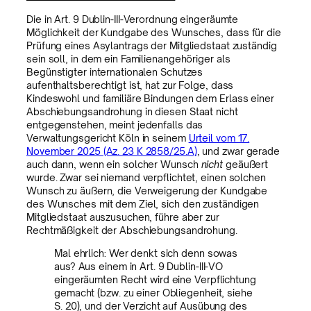
Die in Art. 9 Dublin-III-Verordnung eingeräumte
Möglichkeit der Kundgabe des Wunsches, dass für die
Prüfung eines Asylantrags der Mitgliedstaat zuständig
sein soll, in dem ein Familienangehöriger als
Begünstigter internationalen Schutzes
aufenthaltsberechtigt ist, hat zur Folge, dass
Kindeswohl und familiäre Bindungen dem Erlass einer
Abschiebungsandrohung in diesen Staat nicht
entgegenstehen, meint jedenfalls das
Verwaltungsgericht Köln in seinem
Urteil vom 17.
November 2025 (Az. 23 K 2858/25.A)
, und zwar gerade
auch dann, wenn ein solcher Wunsch
nicht
geäußert
wurde. Zwar sei niemand verpflichtet, einen solchen
Wunsch zu äußern, die Verweigerung der Kundgabe
des Wunsches mit dem Ziel, sich den zuständigen
Mitgliedstaat auszusuchen, führe aber zur
Rechtmäßigkeit der Abschiebungsandrohung.
Mal ehrlich: Wer denkt sich denn sowas
aus? Aus einem in Art. 9 Dublin-III-VO
eingeräumten Recht wird eine Verpflichtung
gemacht (bzw. zu einer Obliegenheit, siehe
S. 20), und der Verzicht auf Ausübung des