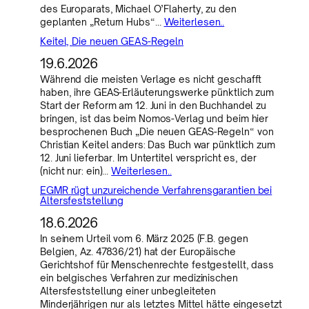
des Europarats, Michael O’Flaherty, zu den
geplanten „Return Hubs“…
Weiterlesen..
Keitel, Die neuen GEAS-Regeln
19.6.2026
Während die meisten Verlage es nicht geschafft
haben, ihre GEAS-Erläuterungswerke pünktlich zum
Start der Reform am 12. Juni in den Buchhandel zu
bringen, ist das beim Nomos-Verlag und beim hier
besprochenen Buch „Die neuen GEAS-Regeln“ von
Christian Keitel anders: Das Buch war pünktlich zum
12. Juni lieferbar. Im Untertitel verspricht es, der
(nicht nur: ein)…
Weiterlesen..
EGMR rügt unzureichende Verfahrensgarantien bei
Altersfeststellung
18.6.2026
In seinem Urteil vom 6. März 2025 (F.B. gegen
Belgien, Az. 47836/21) hat der Europäische
Gerichtshof für Menschenrechte festgestellt, dass
ein belgisches Verfahren zur medizinischen
Altersfeststellung einer unbegleiteten
Minderjährigen nur als letztes Mittel hätte eingesetzt