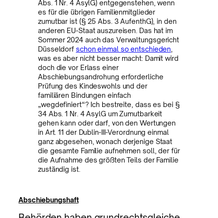
Abs. 1 Nr. 4 AsylG) entgegenstehen, wenn
es für die übrigen Familienmitglieder
zumutbar ist (§ 25 Abs. 3 AufenthG), in den
anderen EU-Staat auszureisen. Das hat im
Sommer 2024 auch das Verwaltungsgericht
Düsseldorf
schon einmal so entschieden
,
was es aber nicht besser macht: Damit wird
doch die vor Erlass einer
Abschiebungsandrohung erforderliche
Prüfung des Kindeswohls und der
familiären Bindungen einfach
„wegdefiniert“? Ich bestreite, dass es bei §
34 Abs. 1 Nr. 4 AsylG um Zumutbarkeit
gehen kann oder darf, von den Wertungen
in Art. 11 der Dublin-III-Verordnung einmal
ganz abgesehen, wonach derjenige Staat
die gesamte Familie aufnehmen soll, der für
die Aufnahme des größten Teils der Familie
zuständig ist.
Abschiebungshaft
Behörden haben grundrechtsgleiche