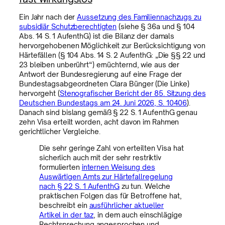
Ein Jahr nach der
Aussetzung des Familiennachzugs zu
subsidiär Schutzberechtigten
(siehe § 36a und § 104
Abs. 14 S. 1 AufenthG) ist die Bilanz der damals
hervorgehobenen Möglichkeit zur Berücksichtigung von
Härtefällen (§ 104 Abs. 14 S. 2 AufenthG: „Die §§ 22 und
23 bleiben unberührt“) ernüchternd, wie aus der
Antwort der Bundesregierung auf eine Frage der
Bundestagsabgeordneten Clara Bünger (Die Linke)
hervorgeht (
Stenografischer Bericht der 85. Sitzung des
Deutschen Bundestags am 24. Juni 2026, S. 10406
).
Danach sind bislang gemäß § 22 S. 1 AufenthG genau
zehn Visa erteilt worden, acht davon im Rahmen
gerichtlicher Vergleiche.
Die sehr geringe Zahl von erteilten Visa hat
sicherlich auch mit der sehr restriktiv
formulierten
internen Weisung des
Auswärtigen Amts zur Härtefallregelung
nach § 22 S. 1 AufenthG
zu tun. Welche
praktischen Folgen das für Betroffene hat,
beschreibt ein
ausführlicher aktueller
Artikel in der taz
, in dem auch einschlägige
Rechtsprechung angesprochen und