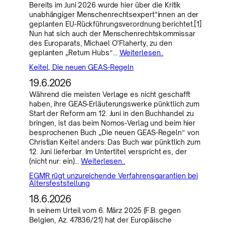
Bereits im Juni 2026 wurde hier über die Kritik
unabhängiger Menschenrechtsexpert*innen an der
geplanten EU-Rückführungsverordnung berichtet.[1]
Nun hat sich auch der Menschenrechtskommissar
des Europarats, Michael O’Flaherty, zu den
geplanten „Return Hubs“…
Weiterlesen..
Keitel, Die neuen GEAS-Regeln
19.6.2026
Während die meisten Verlage es nicht geschafft
haben, ihre GEAS-Erläuterungswerke pünktlich zum
Start der Reform am 12. Juni in den Buchhandel zu
bringen, ist das beim Nomos-Verlag und beim hier
besprochenen Buch „Die neuen GEAS-Regeln“ von
Christian Keitel anders: Das Buch war pünktlich zum
12. Juni lieferbar. Im Untertitel verspricht es, der
(nicht nur: ein)…
Weiterlesen..
EGMR rügt unzureichende Verfahrensgarantien bei
Altersfeststellung
18.6.2026
In seinem Urteil vom 6. März 2025 (F.B. gegen
Belgien, Az. 47836/21) hat der Europäische