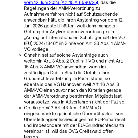
vom 12. Juni 2026 (Az. 15 A 6596/25)
, das die
Regelungen der AMM-Verordnung zu
Aufnahmeverfahren nicht auf Schutzsuchende
anwendbar hält, die ihren Asylantrag vor dem 12.
Juni 2026 gestellt hätten, weil dann mangels
Geltung der Asylverfahrensverordnung kein
„Antrag auf internationalen Schutz gemäß der VO
(EU) 2024/1348“ im Sinne von Art. 38 Abs. 1 AMM-
VO vorliege.
Ohnehin sei auf solche Asylanträge auch
weiterhin Art. 3 Abs. 2 Dublin-III-VO und nicht Art.
16 Abs. 3 AMM-VO anwendbar, wenn im
zuständigen Dublin-Staat die Gefahr einer
Grundrechtsverletzung im Raum stehe, so
ebenfalls das VG Hannover, weil Art. 16 Abs. 3
AMM-VO einen zuvor nach den Kriterien gerade
der AMM-Verordnung bestimmten Mitgliedstaat
voraussetze, was in Altverfahren nicht der Fall sei.
Ob die gemäß Art. 43 Abs. 1 AMM-VO
eingeschränkte gerichtliche Überprüfbarkeit von
Überstellungsentscheidungen mit EU-Primärrecht
und insbesondere mit der EU-Grundrechtecharta
vereinbar ist, will das OVG Greifswald offen
lassen.