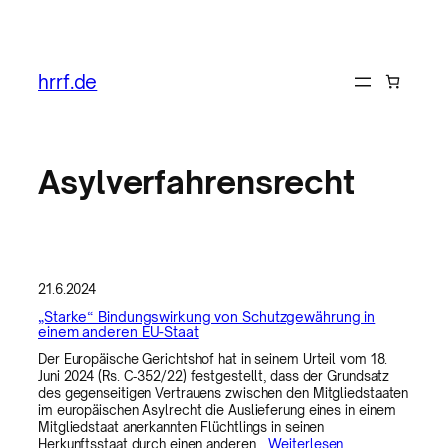
Zum
Inhalt
hrrf.de
springen
Asylverfahrensrecht
21.6.2024
„Starke“ Bindungswirkung von Schutzgewährung in
einem anderen EU-Staat
Der Europäische Gerichtshof hat in seinem Urteil vom 18.
Juni 2024 (Rs. C‑352/22) festgestellt, dass der Grundsatz
des gegenseitigen Vertrauens zwischen den Mitgliedstaaten
im europäischen Asylrecht die Auslieferung eines in einem
Mitgliedstaat anerkannten Flüchtlings in seinen
Herkunftsstaat durch einen anderen…
Weiterlesen..