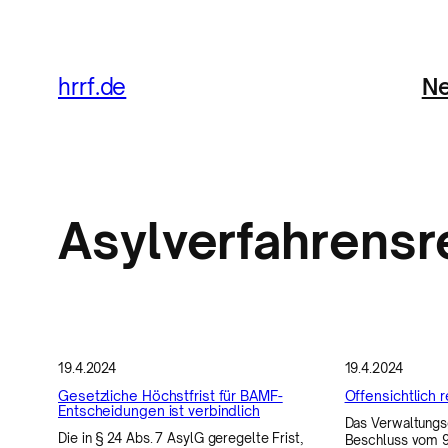
Zum
Inhalt
Ne
hrrf.de
springen
Asylverfahrensr
19.4.2024
19.4.2024
Gesetzliche Höchstfrist für BAMF-
Offensichtlich 
Entscheidungen ist verbindlich
Das Verwaltungsg
Die in § 24 Abs. 7 AsylG geregelte Frist,
Beschluss vom 9.