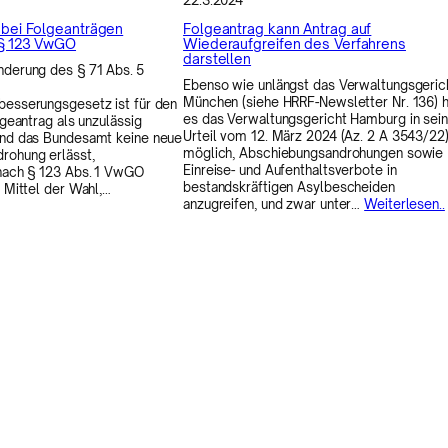
22.3.2024
 bei Folgeanträgen
Folgeantrag kann Antrag auf
 § 123 VwGO
Wiederaufgreifen des Verfahrens
darstellen
nderung des § 71 Abs. 5
Ebenso wie unlängst das Verwaltungsgeric
München (siehe HRRF-Newsletter Nr. 136) h
besserungsgesetz ist für den
es das Verwaltungsgericht Hamburg in sei
lgeantrag als unzulässig
Urteil vom 12. März 2024 (Az. 2 A 3543/22)
und das Bundesamt keine neue
möglich, Abschiebungsandrohungen sowie
rohung erlässt,
Einreise- und Aufenthaltsverbote in
 nach § 123 Abs. 1 VwGO
bestandskräftigen Asylbescheiden
s Mittel der Wahl,…
anzugreifen, und zwar unter…
Weiterlesen..