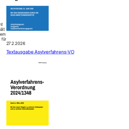
ht
ält
nem
 für
27.2.2026
Textausgabe Asylverfahrens-VO