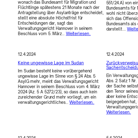
wonach das Bundesamt für Migration und
551/24.A) von e
Flüchtlinge spätestens 21 Monate nach der
Bundesamts für M
Antragstellung über Asylanträge entscheidet,
wohl nicht überz
stellt eine absolute Höchstfrist für
sich das Offensic
Entscheidungen dar, sagt das
Bundesamts als o
Verwaltungsgericht Hannover in seinem
darstellt.…
Weite
Beschluss vom 5. März…
Weiterlesen..
12.4.2024
12.4.2024
Keine ungewisse Lage im Sudan
Zurückverweisu
Sachentscheid
Im Sudan besteht keine vorübergehend
Ein Verwaltungsg
ungewisse Lage im Sinne von § 24 Abs. 5
Abs. 2 Satz 1 Nr.
AsylG mehr, meint das Verwaltungsgericht
der Sache selbs
Hannover in seinem Beschluss vom 4. März
den Tenor seines
2024 (Az. 5 A 5272/23), so dass auch kein
aber keine Ents
zureichender Grund mehr vorliegt, um ein
beigegeben hat, 
verwaltungsgerichtliches…
Weiterlesen..
Verwaltungsger
Weiterlesen..