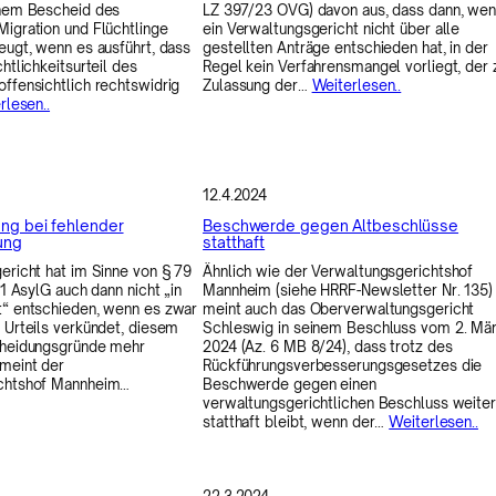
inem Bescheid des
LZ 397/23 OVG) davon aus, dass dann, we
igration und Flüchtlinge
ein Verwaltungsgericht nicht über alle
eugt, wenn es ausführt, dass
gestellten Anträge entschieden hat, in der
htlichkeitsurteil des
Regel kein Verfahrensmangel vorliegt, der 
ffensichtlich rechtswidrig
Zulassung der…
Weiterlesen..
rlesen..
12.4.2024
ng bei fehlender
Beschwerde gegen Altbeschlüsse
ung
statthaft
ericht hat im Sinne von § 79
Ähnlich wie der Verwaltungsgerichtshof
 1 AsylG auch dann nicht „in
Mannheim (siehe HRRF-Newsletter Nr. 135)
t“ entschieden, wenn es zwar
meint auch das Oberverwaltungsgericht
 Urteils verkündet, diesem
Schleswig in seinem Beschluss vom 2. Mä
cheidungsgründe mehr
2024 (Az. 6 MB 8/24), dass trotz des
meint der
Rückführungsverbesserungsgesetzes die
ichtshof Mannheim…
Beschwerde gegen einen
verwaltungsgerichtlichen Beschluss weiter
statthaft bleibt, wenn der…
Weiterlesen..