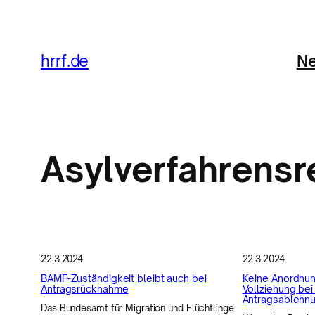
Zum
Inhalt
Ne
hrrf.de
springen
Asylverfahrensr
22.3.2024
22.3.2024
BAMF-Zuständigkeit bleibt auch bei
Keine Anordnun
Antragsrücknahme
Vollziehung bei
Antragsablehn
Das Bundesamt für Migration und Flüchtlinge