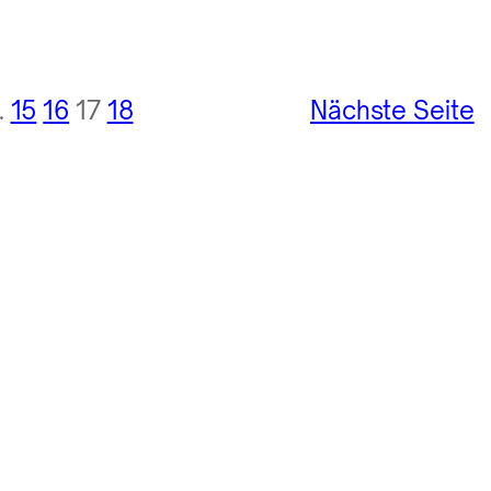
…
15
16
17
18
Nächste Seite