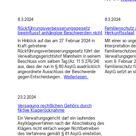
8.3.2024
8.3.2024
Rückführungsverbesserungsgesetz
Familienschutz
beeinflusst anhängige Beschwerden nicht
Herkunftsstaat
In Hinblick auf das am 27. Februar 2024 in
Mit einer so ung
Kraft getretene
Interpretation d
Rückführungsverbesserungsgesetz führt der
Familienschutzes
Verwaltungsgerichtshof Mannheim in seinem
Verwaltungsgeric
Beschluss vom selben Tag (Az. 11 S 276/24)
vom 9. Februar 2
aus, dass der nun in § 80 AsylG ausdrücklich
Familienschutz 
angeordnete Ausschluss der Beschwerde
AsylG setzt an s
gegen Entscheidungen…
Weiterlesen..
23.2.2024
Versagung rechtlichen Gehörs durch
fiktive Klagerücknahme
Ein Verwaltungsgericht darf ein laufendes
Asylklageverfahren nach der Abschiebung des
Klägers nicht einfach wegen Nichtbetreiben
des Verfahrens gemäß § 81 AsylG einstellen,