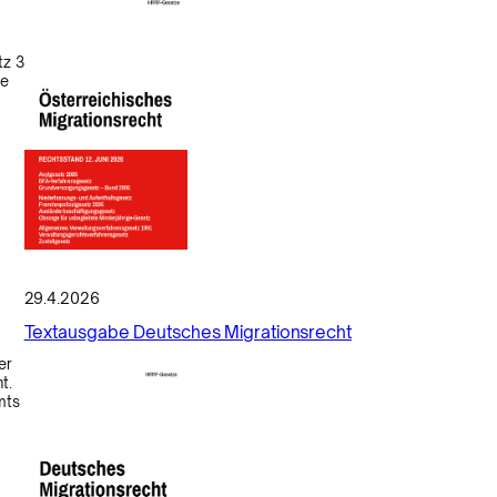
tz 3
ge
29.4.2026
Textausgabe Deutsches Migrationsrecht
er
t.
mts