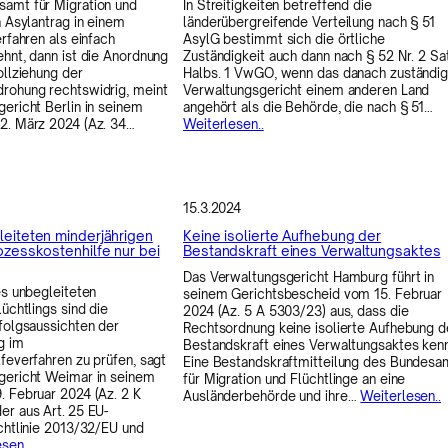
amt für Migration und
In Streitigkeiten betreffend die
n Asylantrag in einem
länderübergreifende Verteilung nach § 51
rfahren als einfach
AsylG bestimmt sich die örtliche
hnt, dann ist die Anordnung
Zuständigkeit auch dann nach § 52 Nr. 2 Sa
ollziehung der
Halbs. 1 VwGO, wenn das danach zuständi
rohung rechtswidrig, meint
Verwaltungsgericht einem anderen Land
ericht Berlin in seinem
angehört als die Behörde, die nach § 51…
2. März 2024 (Az. 34…
Weiterlesen..
15.3.2024
leiteten minderjährigen
Keine isolierte Aufhebung der
ozesskostenhilfe nur bei
Bestandskraft eines Verwaltungsaktes
Das Verwaltungsgericht Hamburg führt in
es unbegleiteten
seinem Gerichtsbescheid vom 15. Februar
üchtlings sind die
2024 (Az. 5 A 5303/23) aus, dass die
folgsaussichten der
Rechtsordnung keine isolierte Aufhebung d
g im
Bestandskraft eines Verwaltungsaktes kenn
feverfahren zu prüfen, sagt
Eine Bestandskraftmitteilung des Bundesa
gericht Weimar in seinem
für Migration und Flüchtlinge an eine
 Februar 2024 (Az. 2 K
Ausländerbehörde und ihre…
Weiterlesen..
r aus Art. 25 EU-
chtlinie 2013/32/EU und
sen..