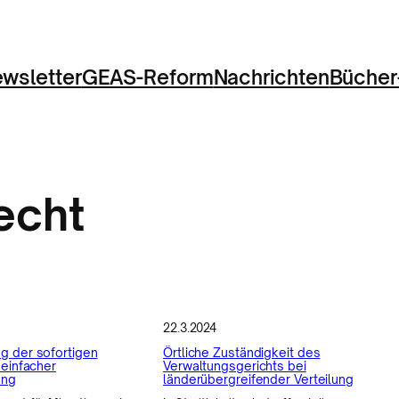
wsletter
GEAS-Reform
Nachrichten
Bücher
echt
22.3.2024
g der sofortigen
Örtliche Zuständigkeit des
 einfacher
Verwaltungsgerichts bei
ung
länderübergreifender Verteilung