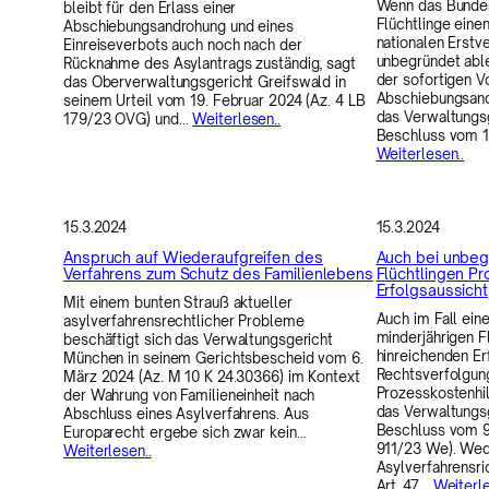
Wenn das Bundes
bleibt für den Erlass einer
Flüchtlinge eine
Abschiebungsandrohung und eines
nationalen Erstve
Einreiseverbots auch noch nach der
unbegründet able
Rücknahme des Asylantrags zuständig, sagt
der sofortigen V
das Oberverwaltungsgericht Greifswald in
Abschiebungsand
seinem Urteil vom 19. Februar 2024 (Az. 4 LB
das Verwaltungsg
179/23 OVG) und…
Weiterlesen..
Beschluss vom 1
Weiterlesen..
15.3.2024
15.3.2024
Anspruch auf Wiederaufgreifen des
Auch bei unbeg
Verfahrens zum Schutz des Familienlebens
Flüchtlingen Pr
Erfolgsaussicht
Mit einem bunten Strauß aktueller
Auch im Fall ein
asylverfahrensrechtlicher Probleme
minderjährigen Fl
beschäftigt sich das Verwaltungsgericht
hinreichenden Er
München in seinem Gerichtsbescheid vom 6.
Rechtsverfolgun
März 2024 (Az. M 10 K 24.30366) im Kontext
Prozesskostenhil
der Wahrung von Familieneinheit nach
das Verwaltungs
Abschluss eines Asylverfahrens. Aus
Beschluss vom 9.
Europarecht ergebe sich zwar kein…
911/23 We). Wede
Weiterlesen..
Asylverfahrensri
Art. 47…
Weiterle