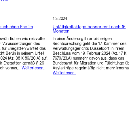
1.3.2024
 auch ohne Ehe im
Untätigkeitsklage besser erst nach 15
Monaten
ewöhnlichen wie reizvollen
In einer Änderung ihrer bisherigen
er Voraussetzungen des
Rechtsprechung geht die 17. Kammer des
 für Ehegatten wartet das
Verwaltungsgerichts Düsseldorf in ihrem
ht Berlin in seinem Urteil
Beschluss vom 19. Februar 2024 (Az. 17 K
024 (Az. 38 K 86/20 A) auf.
7670/23.A) nunmehr davon aus, dass das
für Ehegatten gemäß § 26
Bundesamt für Migration und Flüchtlinge ü
ich voraus,…
Weiterlesen..
Asylanträge regelmäßig nicht mehr innerh
Weiterlesen..