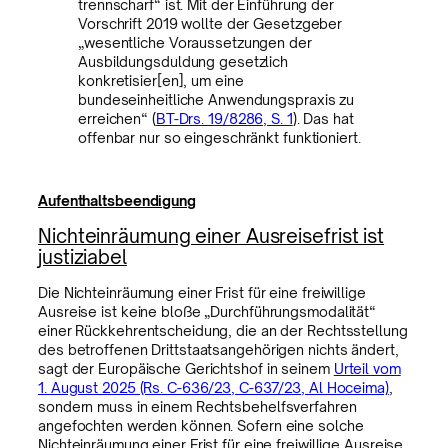
trennscharf“ ist. Mit der Einführung der
Vorschrift 2019 wollte der Gesetzgeber
„wesentliche Voraussetzungen der
Ausbildungsduldung gesetzlich
konkretisier[en], um eine
bundeseinheitliche Anwendungspraxis zu
erreichen“ (
BT-Drs. 19/8286, S. 1
). Das hat
offenbar nur so eingeschränkt funktioniert.
Aufenthaltsbeendigung
Nichteinräumung einer Ausreisefrist ist
justiziabel
Die Nichteinräumung einer Frist für eine freiwillige
Ausreise ist keine bloße „Durchführungsmodalität“
einer Rückkehrentscheidung, die an der Rechtsstellung
des betroffenen Drittstaatsangehörigen nichts ändert,
sagt der Europäische Gerichtshof in seinem
Urteil vom
1. August 2025 (Rs. C-636/23, C-637/23, Al Hoceima)
,
sondern muss in einem Rechtsbehelfsverfahren
angefochten werden können. Sofern eine solche
Nichteinräumung einer Frist für eine freiwillige Ausreise