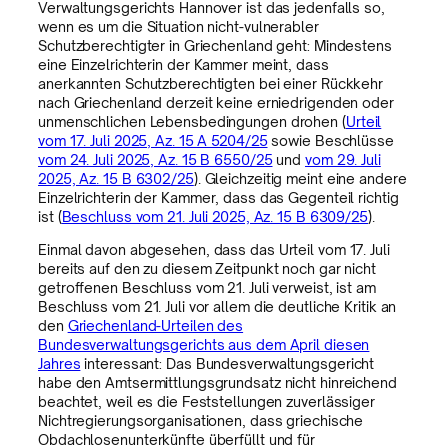
Verwaltungsgerichts Hannover ist das jedenfalls so,
wenn es um die Situation nicht-vulnerabler
Schutzberechtigter in Griechenland geht: Mindestens
eine Einzelrichterin der Kammer meint, dass
anerkannten Schutzberechtigten bei einer Rückkehr
nach Griechenland derzeit keine erniedrigenden oder
unmenschlichen Lebensbedingungen drohen (
Urteil
vom 17. Juli 2025, Az. 15 A 5204/25
sowie Beschlüsse
vom 24. Juli 2025, Az. 15 B 6550/25
und
vom 29. Juli
2025, Az. 15 B 6302/25
). Gleichzeitig meint eine andere
Einzelrichterin der Kammer, dass das Gegenteil richtig
ist (
Beschluss vom 21. Juli 2025, Az. 15 B 6309/25
).
Einmal davon abgesehen, dass das Urteil vom 17. Juli
bereits auf den zu diesem Zeitpunkt noch gar nicht
getroffenen Beschluss vom 21. Juli verweist, ist am
Beschluss vom 21. Juli vor allem die deutliche Kritik an
den
Griechenland-Urteilen des
Bundesverwaltungsgerichts aus dem April diesen
Jahres
interessant: Das Bundesverwaltungsgericht
habe den Amtsermittlungsgrundsatz nicht hinreichend
beachtet, weil es die Feststellungen zuverlässiger
Nichtregierungsorganisationen, dass griechische
Obdachlosenunterkünfte überfüllt und für