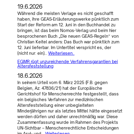
19.6.2026
Während die meisten Verlage es nicht geschafft
haben, ihre GEAS-Erläuterungswerke pünktlich zum
Start der Reform am 12. Juni in den Buchhandel zu
bringen, ist das beim Nomos-Verlag und beim hier
besprochenen Buch „Die neuen GEAS-Regeln“ von
Christian Keitel anders: Das Buch war pünktlich zum
12. Juni lieferbar. Im Untertitel verspricht es, der
(nicht nur: ein)…
Weiterlesen..
EGMR rügt unzureichende Verfahrensgarantien bei
Altersfeststellung
18.6.2026
In seinem Urteil vom 6. März 2025 (F.B. gegen
Belgien, Az. 47836/21) hat der Europäische
Gerichtshof für Menschenrechte festgestellt, dass
ein belgisches Verfahren zur medizinischen
Altersfeststellung einer unbegleiteten
Minderjährigen nur als letztes Mittel hätte eingesetzt
werden dürfen und daher unrechtmäßig war. Diese
Zusammenfassung wurde im Rahmen des Projekts
UN-Sichtbar – Menschenrechtliche Entscheidungen
im Asyl- und…
Weiterlesen..