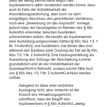
dass der wenig trennscharfe Begriff des
Asylbewerbers dahin verstanden werden könne, dass
auch im Falle der Vollziehbarkeit der
Abschiebungsandrohung, aber noch vor dem
endgültigen Abschluss des gerichtlichen Verfahrens,
noch eine „Bewerbung um das Asylrecht“ vorliege,
jedoch habe der Gesetzgeber im Rahmen des § 60c
AufenthG erkennbar zwischen Ausländern
unterscheiden wollen, die bereits als Asylbewerber
eine Ausbildung aufgenommen hätten (§ 60c Abs. 1 S. 1
Nr. 1 AufenthG), und Ausländern, bei denen dies erst
während des Besitzes einer Duldung der Fall sei (§ 60c
Abs. 1 S. 1 Nr. 2 AufenthG). Eine Duldungserteilung als
Aussetzung des Vollzugs der Abschiebung komme
grundsätzlich erst ab der Vollziehbarkeit der
Ausreisepflicht in Betracht, sodass solche Fälle (nur)
von § 60c Abs. 1 S. 1 Nr. 2 AufenthG erfasst werden
sollten.
Zwingend ist diese eher restriktive
Auslegung nicht, aber immerhin ist die
Ansicht des Verwaltungsgerichts
zutreffend, dass der Begriff des
Asylbewerbers in § 60c AufenthG „wenig