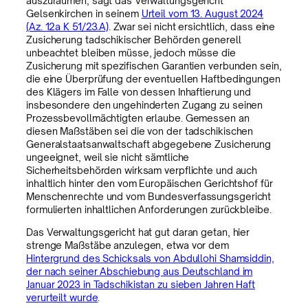
auszuräumen, sagt das Verwaltungsgericht
Gelsenkirchen in seinem
Urteil vom 13. August 2024
(Az. 12a K 51/23.A)
. Zwar sei nicht ersichtlich, dass eine
Zusicherung tadschikischer Behörden generell
unbeachtet bleiben müsse, jedoch müsse die
Zusicherung mit spezifischen Garantien verbunden sein,
die eine Überprüfung der eventuellen Haftbedingungen
des Klägers im Falle von dessen Inhaftierung und
insbesondere den ungehinderten Zugang zu seinen
Prozessbevollmächtigten erlaube. Gemessen an
diesen Maßstäben sei die von der tadschikischen
Generalstaatsanwaltschaft abgegebene Zusicherung
ungeeignet, weil sie nicht sämtliche
Sicherheitsbehörden wirksam verpflichte und auch
inhaltlich hinter den vom Europäischen Gerichtshof für
Menschenrechte und vom Bundesverfassungsgericht
formulierten inhaltlichen Anforderungen zurückbleibe.
Das Verwaltungsgericht hat gut daran getan, hier
strenge Maßstäbe anzulegen, etwa vor dem
Hintergrund des Schicksals von Abdullohi Shamsiddin,
der nach seiner Abschiebung aus Deutschland im
Januar 2023 in Tadschikistan zu sieben Jahren Haft
verurteilt wurde
.