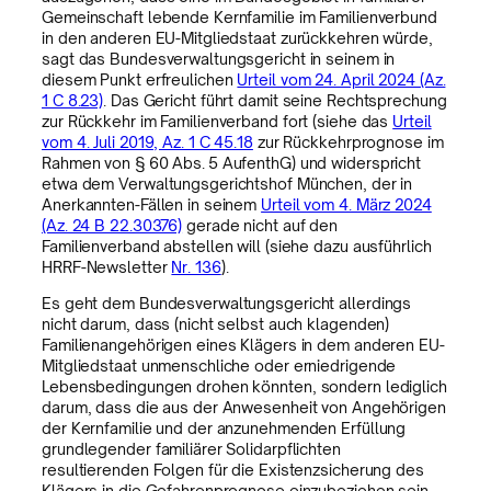
Gemeinschaft lebende Kernfamilie im Familienverbund
in den anderen EU-Mitgliedstaat zurückkehren würde,
sagt das Bundesverwaltungsgericht in seinem in
diesem Punkt erfreulichen
Urteil vom 24. April 2024 (Az.
1 C 8.23)
. Das Gericht führt damit seine Rechtsprechung
zur Rückkehr im Familienverband fort (siehe das
Urteil
vom 4. Juli 2019, Az. 1 C 45.18
zur Rückkehrprognose im
Rahmen von § 60 Abs. 5 AufenthG) und widerspricht
etwa dem Verwaltungsgerichtshof München, der in
Anerkannten-Fällen in seinem
Urteil vom 4. März 2024
(Az. 24 B 22.30376)
gerade nicht auf den
Familienverband abstellen will (siehe dazu ausführlich
HRRF-Newsletter
Nr. 136
).
Es geht dem Bundesverwaltungsgericht allerdings
nicht darum, dass (nicht selbst auch klagenden)
Familienangehörigen eines Klägers in dem anderen EU-
Mitgliedstaat unmenschliche oder erniedrigende
Lebensbedingungen drohen könnten, sondern lediglich
darum, dass die aus der Anwesenheit von Angehörigen
der Kernfamilie und der anzunehmenden Erfüllung
grundlegender familiärer Solidarpflichten
resultierenden Folgen für die Existenzsicherung des
Klägers in die Gefahrenprognose einzubeziehen sein