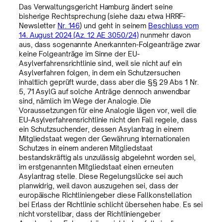
Das Verwaltungsgericht Hamburg ändert seine
bisherige Rechtsprechung (siehe dazu etwa HRRF-
Newsletter
Nr. 146
) und geht in seinem
Beschluss vom
14. August 2024 (Az. 12 AE 3050/24)
nunmehr davon
aus, dass sogenannte Anerkannten-Folgeanträge zwar
keine Folgeanträge im Sinne der EU-
Asylverfahrensrichtlinie sind, weil sie nicht auf ein
Asylverfahren folgen, in dem ein Schutzersuchen
inhaltlich geprüft wurde, dass aber die §§ 29 Abs 1 Nr.
5, 71 AsylG auf solche Anträge dennoch anwendbar
sind, nämlich im Wege der Analogie. Die
Voraussetzungen für eine Analogie lägen vor, weil die
EU-Asylverfahrensrichtlinie nicht den Fall regele, dass
ein Schutzsuchender, dessen Asylantrag in einem
Mitgliedstaat wegen der Gewährung internationalen
Schutzes in einem anderen Mitgliedstaat
bestandskräftig als unzulässig abgelehnt worden sei,
im erstgenannten Mitgliedstaat einen erneuten
Asylantrag stelle. Diese Regelungslücke sei auch
planwidrig, weil davon auszugehen sei, dass der
europäische Richtliniengeber diese Fallkonstellation
bei Erlass der Richtlinie schlicht übersehen habe. Es sei
nicht vorstellbar, dass der Richtliniengeber